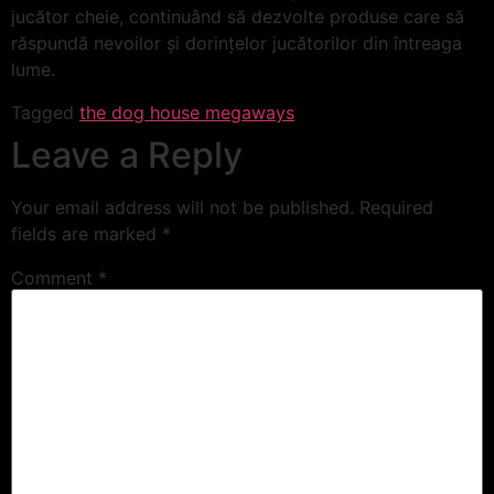
jucător cheie, continuând să dezvolte produse care să
răspundă nevoilor și dorințelor jucătorilor din întreaga
lume.
Tagged
the dog house megaways
Leave a Reply
Your email address will not be published.
Required
fields are marked
*
Comment
*