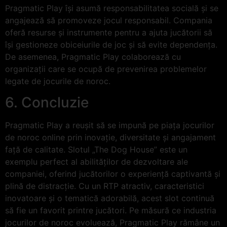
Pragmatic Play își asumă responsabilitatea socială și se
angajează să promoveze jocul responsabil. Compania
oferă resurse și instrumente pentru a ajuta jucătorii să
își gestioneze obiceiurile de joc și să evite dependența.
De asemenea, Pragmatic Play colaborează cu
organizații care se ocupă de prevenirea problemelor
legate de jocurile de noroc.
6. Concluzie
Pragmatic Play a reușit să se impună pe piața jocurilor
de noroc online prin inovație, diversitate și angajament
față de calitate. Slotul „The Dog House” este un
exemplu perfect al abilităților de dezvoltare ale
companiei, oferind jucătorilor o experiență captivantă și
plină de distracție. Cu un RTP atractiv, caracteristici
inovatoare și o tematică adorabilă, acest slot continuă
să fie un favorit printre jucători. Pe măsură ce industria
jocurilor de noroc evoluează, Pragmatic Play rămâne un