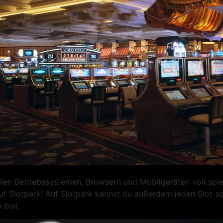
ellen Betriebssystemen, Browsern und Mobilgeräten voll sp
auf Slotpark! Auf Slotpark kannst du außerdem jeden Slot s
 bist.