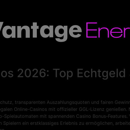
nos 2026: Top Echtgeld
rschutz, transparenten Auszahlungsquoten und fairen Gewin
egalen Online-Casinos mit offizieller GGL-Lizenz genießen.
deo-Spielautomaten mit spannenden Casino Bonus-Features. 
Spielern ein erstklassiges Erlebnis zu ermöglichen, arbeit
en.