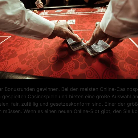
der Bonusrunden gewinnen. Bei den meisten Online-Casinospi
 gespielten Casinospiele und bieten eine große Auswahl an
elen, fair, zufällig und gesetzeskonform sind. Einer der größ
n müssen. Wenn es einen neuen Online-Slot gibt, den Sie ko