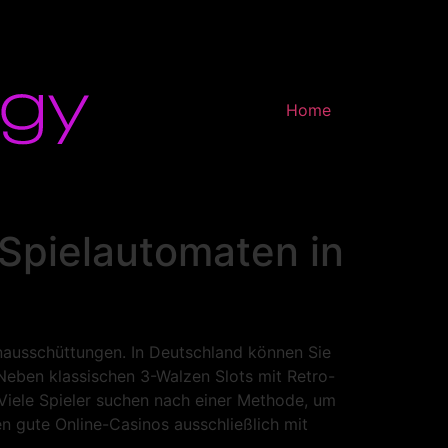
Home
 Spielautomaten in
nausschüttungen. In Deutschland können Sie
 Neben klassischen 3-Walzen Slots mit Retro-
Viele Spieler suchen nach einer Methode, um
en gute Online-Casinos ausschließlich mit