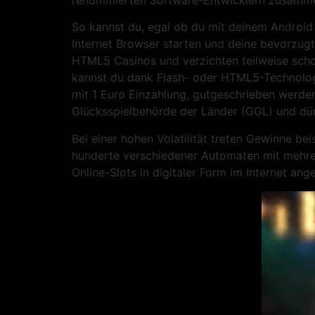
So kannst du, egal ob du mit deinem Android
Internet Browser starten und deine bevorzug
HTML5 Casinos und verzichten teilweise scho
kannst du dank Flash- oder HTML5-Technologie
mit 1 Euro Einzahlung, gutgeschrieben werde
Glücksspielbehörde der Länder (GGL) und dür
Bei einer hohen Volatilität treten Gewinne be
hunderte verschiedener Automaten mit mehre
Online-Slots in digitaler Form im Internet an