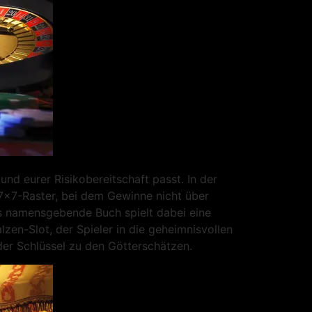
 und eurer Risikobereitschaft passt. In der
 7×7-Raster, bei dem Gewinne nicht über
as namensgebende Buch spielt dabei eine
zen-Slot, der Spieler in die geheimnisvollen
der Schlüssel zu den Götterschätzen.