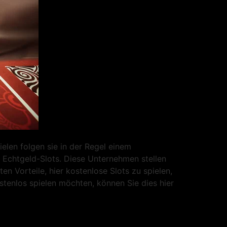
elen folgen sie in der Regel einem
 Echtgeld-Slots. Diese Unternehmen stellen
ten Vorteile, hier kostenlose Slots zu spielen,
stenlos spielen möchten, können Sie dies hier