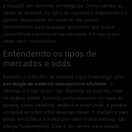
a intuição em decisões estratégicas.
Compreender as
casas de apostas, os tipos de mercados disponíveis e a
gestão responsável do bankroll são pilares
fundamentais para qualquer apostador que busca
consistência e potencial lucratividade a longo prazo
neste setor competitivo.
Entendendo os tipos de
mercados e odds
Explorar o mercado de apostas esportivas exige uma
estratégia de bankroll management eficiente
. O
sucesso a longo prazo não depende de palpites, mas
de análise sólida. Entenda profundamente os tipos de
aposta, como handicap asiático e over/under, e sempre
compare as odds entre diversas casas. A disciplina para
evitar emoções e a busca por valor (value betting) são
pilares fundamentais. Este é um campo para estudo