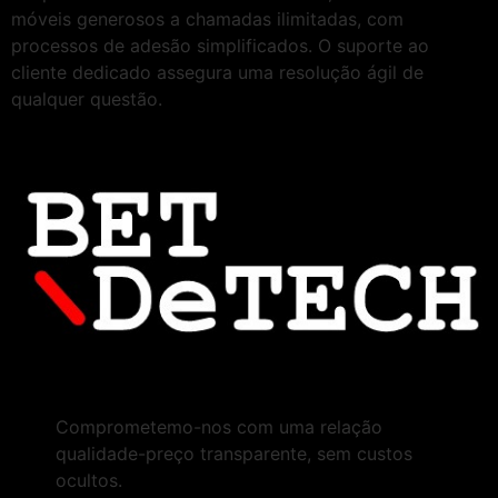
móveis generosos a chamadas ilimitadas, com
processos de adesão simplificados. O suporte ao
cliente dedicado assegura uma resolução ágil de
qualquer questão.
Comprometemo-nos com uma relação
qualidade-preço transparente, sem custos
ocultos.