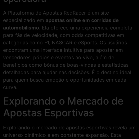
A Plataforma de Apostas RedRacer é um site
especializado em
apostas online em corridas de
automobilismo
. Ela oferece uma experiência completa
para fãs de velocidade, com odds competitivas em
categorias como F1, NASCAR e eSports. Os usuários
encontram uma interface intuitiva para apostar em
vencedores, pódios e eventos ao vivo, além de
benefícios como bônus de boas-vindas e estatísticas
detalhadas para ajudar nas decisões. É o destino ideal
para quem busca emoção e oportunidades em cada
curva.
Explorando o Mercado de
Apostas Esportivas
Explorando o mercado de apostas esportivas revela um
universo dinâmico e em constante expansão. Esta