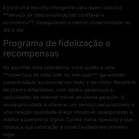
Esta é uma escolha inteligente para quem valoriza
**serviço de telecomunicações confiável e
económico**, assegurando a melhor conectividade no
dia a dia.
Programa de fidelização e
recompensas
Ao escolher esta operadora, você acede a uma
**cobertura de rede líder no mercado**, garantindo
conectividade excecional em todo o território. Beneficia
de planos adaptáveis, com dados generosos e
velocidades de internet móvel de última geração. A
nossa prioridade é oferecer um serviço personalizado e
uma relação qualidade-preço imbatível, assegurando a
melhor experiência digital. Confie numa operadora que
coloca a sua satisfação e conectividade em primeiro
lugar.