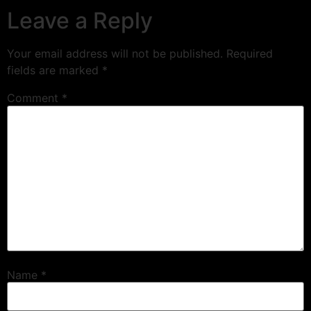
Leave a Reply
Your email address will not be published.
Required
fields are marked
*
Comment
*
Name
*