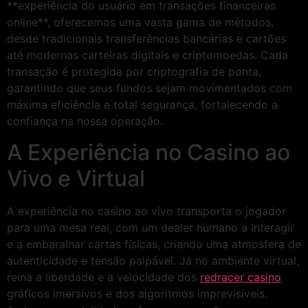
**experiência do usuário em transações financeiras
online**, oferecemos uma vasta gama de métodos,
desde tradicionais transferências bancárias e cartões
até modernas carteiras digitais e criptomoedas. Cada
transação é protegida por criptografia de ponta,
garantindo que seus fundos sejam movimentados com
máxima eficiência e total segurança, fortalecendo a
confiança na nossa operação.
A Experiência no Casino ao
Vivo e Virtual
A experiência no casino ao vivo transporta o jogador
para uma mesa real, com um dealer humano a interagir
e a embaralhar cartas físicas, criando uma atmosfera de
autenticidade e tensão palpável. Já no ambiente virtual,
reina a liberdade e a velocidade dos
redracer casino
gráficos imersivos e dos algoritmos imprevisíveis.