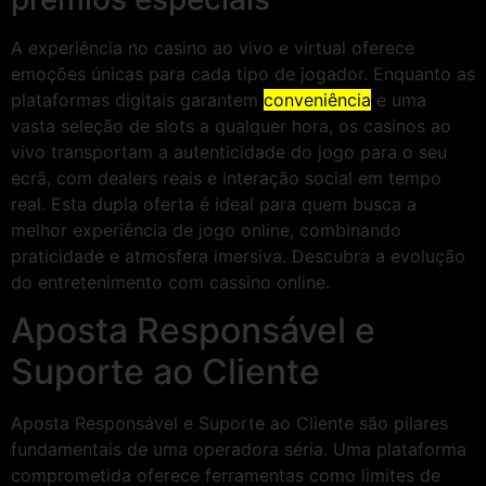
A experiência no casino ao vivo e virtual oferece
emoções únicas para cada tipo de jogador. Enquanto as
plataformas digitais garantem
conveniência
e uma
vasta seleção de slots a qualquer hora, os casinos ao
vivo transportam a autenticidade do jogo para o seu
ecrã, com dealers reais e interação social em tempo
real. Esta dupla oferta é ideal para quem busca a
melhor experiência de jogo online, combinando
praticidade e atmosfera imersiva. Descubra a evolução
do entretenimento com cassino online.
Aposta Responsável e
Suporte ao Cliente
Aposta Responsável e Suporte ao Cliente são pilares
fundamentais de uma operadora séria. Uma plataforma
comprometida oferece ferramentas como limites de