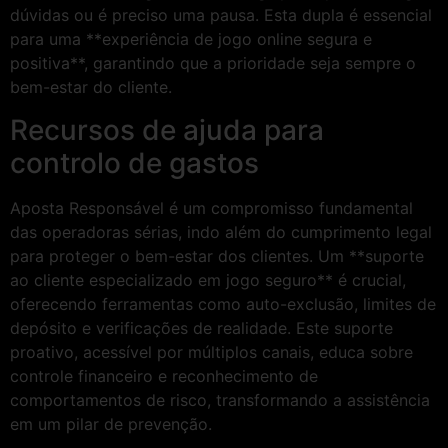
dúvidas ou é preciso uma pausa. Esta dupla é essencial
para uma **experiência de jogo online segura e
positiva**, garantindo que a prioridade seja sempre o
bem-estar do cliente.
Recursos de ajuda para
controlo de gastos
Aposta Responsável é um compromisso fundamental
das operadoras sérias, indo além do cumprimento legal
para proteger o bem-estar dos clientes. Um **suporte
ao cliente especializado em jogo seguro** é crucial,
oferecendo ferramentas como auto-exclusão, limites de
depósito e verificações de realidade. Este suporte
proativo, acessível por múltiplos canais, educa sobre
controle financeiro e reconhecimento de
comportamentos de risco, transformando a assistência
em um pilar de prevenção.