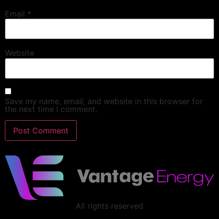
Email
*
Website
Save my name, email, and website in this browser for
the next time I comment.
All rights reserved