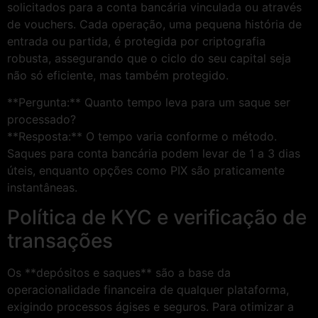
solicitados para a conta bancária vinculada ou através
de vouchers. Cada operação, uma pequena história de
entrada ou partida, é protegida por criptografia
robusta, assegurando que o ciclo do seu capital seja
não só eficiente, mas também protegido.
**Pergunta:** Quanto tempo leva para um saque ser
processado?
**Resposta:** O tempo varia conforme o método.
Saques para conta bancária podem levar de 1 a 3 dias
úteis, enquanto opções como PIX são praticamente
instantâneas.
Política de KYC e verificação de
transações
Os **depósitos e saques** são a base da
operacionalidade financeira de qualquer plataforma,
exigindo processos ágises e seguros. Para otimizar a