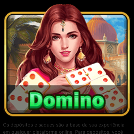
Os depósitos e saques são a base da sua experiência
em qualquer plataforma online. Para depósitos, você