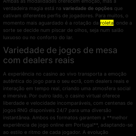
Ambas as modalidades oferecem emoção, mas a
verdadeira magia está na
variedade de opções
que
cativam diferentes perfis de jogadores. Para muitos, o
momento mais aguardado é a rotação da
roleta
, onde a
sorte se decide num piscar de olhos, seja num salão
luxuoso ou no conforto do lar.
Variedade de jogos de mesa
com dealers reais
A experiência no casino ao vivo transporta a emoção
autêntica do jogo para o seu ecrã, com dealers reais e
interação em tempo real, criando uma atmosfera social
e imersiva. Por outro lado, o casino virtual oferece
liberdade e velocidade incomparáveis, com centenas de
jogos RNG disponíveis 24/7 para uma diversão
instantânea. Ambos os formatos garantem a **melhor
experiência de jogo online em Portugal**, adaptando-se
ao estilo e ritmo de cada jogador. A evolução