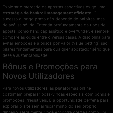
Explorar o mercado de apostas esportivas exige uma
estratégia de bankroll management eficiente
. O
sucesso a longo prazo não depende de palpites, mas
de análise sólida. Entenda profundamente os tipos de
aposta, como handicap asiático e over/under, e sempre
compare as odds entre diversas casas. A disciplina para
evitar emoções e a busca por valor (value betting) são
pilares fundamentais para qualquer apostador sério que
deseja sustentabilidade.
Bônus e Promoções para
Novos Utilizadores
Para novos utilizadores, as plataformas online
costumam preparar boas-vindas especiais com bônus e
promoções irresistíveis. É a oportunidade perfeita para
explorar o site sem arriscar muito do seu próprio
dinheiro. Geralmente, você encontra ofertas como um