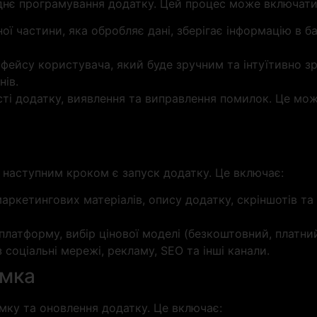
нє програмування додатку. Цей процес може включати к
ої частини, яка обробляє дані, зберігає інформацію в ба
рфейсу користувача, який буде зручним та інтуїтивно 
нів.
сті додатку, виявлення та виправлення помилок. Це мож
 наступним кроком є запуск додатку. Це включає:
маркетингових матеріалів, опису додатку, скріншотів та 
платформу, вибір цінової моделі (безкоштовний, платний
 соціальні мережі, рекламу, SEO та інші канали.
имка
мку та оновлення додатку. Це включає: