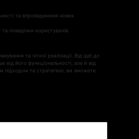
ьності та впровадження нових
 та поведінки користувачів.
вання та чіткої реалізації. Від ідеї до
 від його функціональності, але й від
им підходом та стратегією, ви зможете