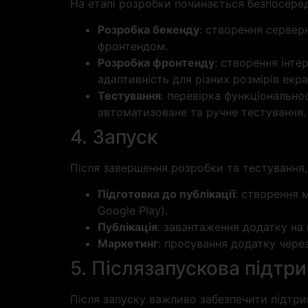
На етапі розробки починається безпосеред
Розробка бекенду
: створення серверн
фронтендом.
Розробка фронтенду
: створення інте
адаптивність для різних розмірів екра
Тестування
: перевірка функціонально
автоматизоване та ручне тестування.
4. Запуск
Після завершення розробки та тестування,
Підготовка до публікації
: створення 
Google Play).
Публікація
: завантаження додатку на 
Маркетинг
: просування додатку через
5. Післязапускова підтр
Після запуску важливо забезпечити підтри