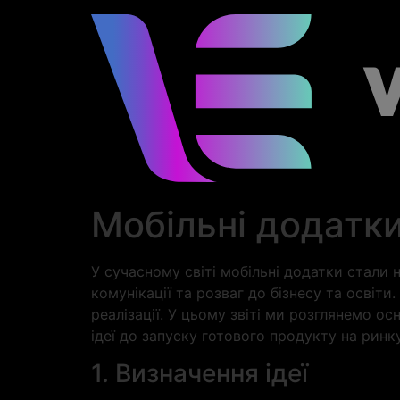
Мобільні додатки:
У сучасному світі мобільні додатки стали
комунікації та розваг до бізнесу та освіт
реалізації. У цьому звіті ми розглянемо о
ідеї до запуску готового продукту на ринку
1. Визначення ідеї