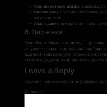
Збір зворотного зв’язку
: аналіз відгу
Оновлення
: регулярне оновлення дод
можливостей.
Аналіз даних
: використання аналітич
6. Висновок
Розробка мобільного додатку — це складний
запуску — кожен етап має свої особливості
здатності задовольнити потреби користувач
створити додаток, який принесе користь ва
Leave a Reply
Your email address will not be published.
Req
Comment
*