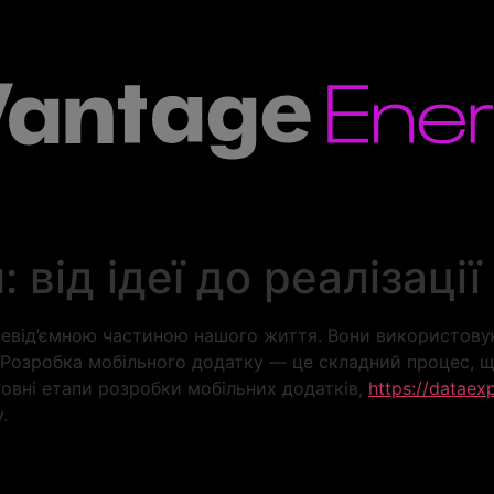
 від ідеї до реалізації
 невід’ємною частиною нашого життя. Вони використовую
и. Розробка мобільного додатку — це складний процес, що
сновні етапи розробки мобільних додатків,
https://dataexp
.