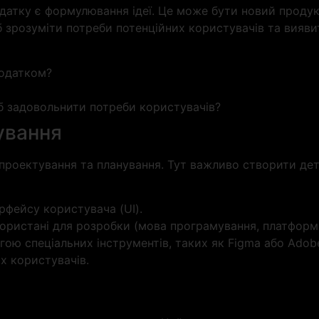
датку є формулювання ідеї. Це може бути новий продук
 зрозуміти потреби потенційних користувачів та вияви
додатком?
об задовольнити потреби користувачів?
ування
 проектування та планування. Тут важливо створити дет
рфейсу користувача (UI).
икористані для розробки (мова програмування, платформ
ю спеціальних інструментів, таких як Figma або Adobe
х користувачів.