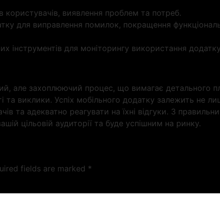
ків користувачів, виявлення проблем та потреб.
атку для виправлення помилок, покращення функціонал
них інструментів для моніторингу використання додатку
, але захоплюючий процес, що вимагає детального плану
 та виклики. Успіх мобільного додатку залежить не лише
ів та адекватно реагувати на їхні відгуки. З правильн
шій цільовій аудиторії та буде успішним на ринку.
uired fields are marked
*