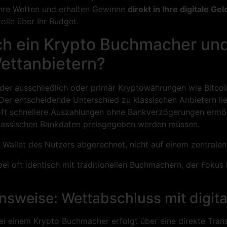
 Ihre Wetten und erhalten Gewinne
direkt in Ihre digitale Ge
olle über Ihr Budget.
ich ein Krypto Buchmacher und
Wettanbietern?
, der ausschließlich oder primär Kryptowährungen wie Bitc
 Der entscheidende Unterschied zu klassischen Anbietern li
 oft schnellere Auszahlungen ohne Bankverzögerungen ermög
klassischen Bankdaten preisgegeben werden müssen.
r Wallet des Nutzers abgerechnet, nicht auf einem zentrale
 oft identisch mit traditionellen Buchmachern, der Fokus li
nsweise: Wettabschluss mit digi
i einem Krypto Buchmacher erfolgt über eine direkte Trans