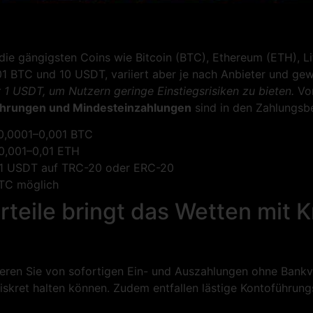
ie gängigsten Coins wie Bitcoin (BTC), Ethereum (ETH), Li
01 BTC und 10 USDT, variiert aber je nach Anbieter und g
 1 USDT, um Nutzern geringe Einstiegsrisiken zu bieten.
Vor
ährungen und Mindesteinzahlungen
sind in den Zahlungsbe
 0,0001–0,001 BTC
 0,001–0,01 ETH
r 1 USDT auf TRC-20 oder ERC-20
LTC möglich
rteile bringt das Wetten mit 
ieren Sie von sofortigen Ein- und Auszahlungen ohne Bankv
iskret halten können. Zudem entfallen lästige Kontoführun