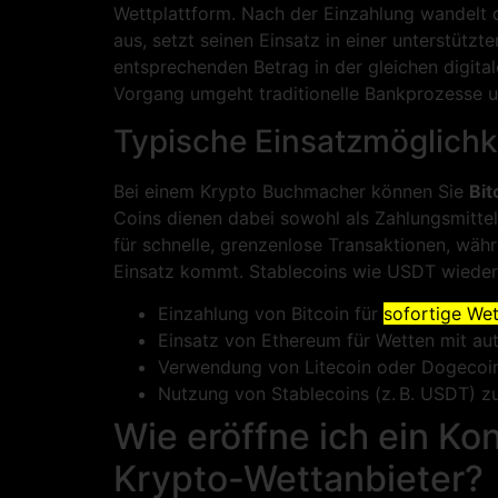
Wettplattform. Nach der Einzahlung wandelt de
aus, setzt seinen Einsatz in einer unterstüt
entsprechenden Betrag in der gleichen digita
Vorgang umgeht traditionelle Bankprozesse u
Typische Einsatzmöglichke
Bei einem Krypto Buchmacher können Sie
Bit
Coins dienen dabei sowohl als Zahlungsmittel
für schnelle, grenzenlose Transaktionen, wä
Einsatz kommt. Stablecoins wie USDT wiede
Einzahlung von Bitcoin für
sofortige We
Einsatz von Ethereum für Wetten mit a
Verwendung von Litecoin oder Dogecoin 
Nutzung von Stablecoins (z. B. USDT) zu
Wie eröffne ich ein K
Krypto-Wettanbieter?