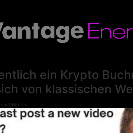
entlich ein Krypto Buc
sich von klassischen We
 mit Bitcoin