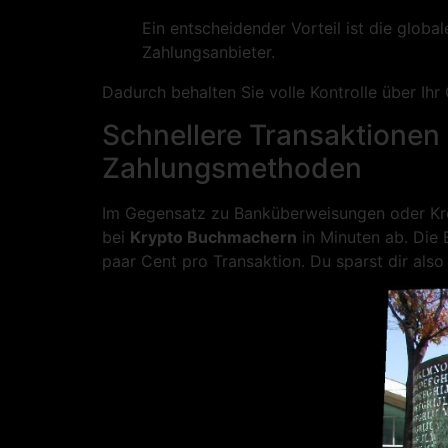
Ein entscheidender Vorteil ist die globa
Zahlungsanbieter.
Dadurch behalten Sie volle Kontrolle über Ih
Schnellere Transaktionen
Zahlungsmethoden
Im Gegensatz zu Banküberweisungen oder Kred
bei
Krypto Buchmachern
in Minuten ab. Die 
paar Cent pro Transaktion. Du sparst dir also