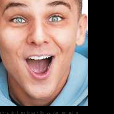
nkkonto benötigen? Sie zahlen einfach mit