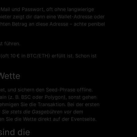
 E-Mail und Passwort, oft ohne langwierige
bieter zeigt dir dann eine Wallet-Adresse oder
hten Betrag an diese Adresse – achte penibel
t führen.
t 10 € in BTC/ETH) erfüllt ist. Schon ist
 Wette
t, und sichern den Seed-Phrase offline.
ain (z. B. BSC oder Polygon), sonst gehen
ehmigen Sie die Transaktion. Bei der ersten
 Sie stets die Gasgebühren vor dem
n Sie die Wette direkt auf der Eventseite.
ind die