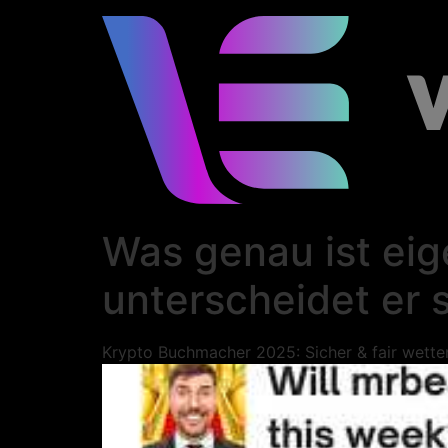
Was genau ist eig
unterscheidet er 
Krypto Buchmacher 2025: Sicher & fair wetten