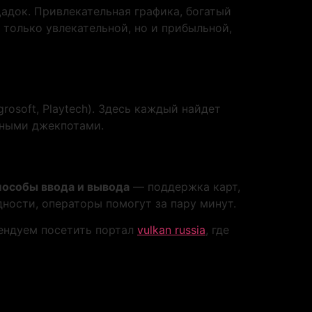
док. Привлекательная графика, богатый
 только увлекательной, но и прибыльной,
osoft, Playtech). Здесь каждый найдет
вными джекпотами.
особы ввода и вывода
— поддержка карт,
ности, операторы помогут за пару минут.
мендуем посетить портал
vulkan russia
, где