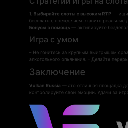
Стратегии игры на слота
1.
Выбирайте слоты с высоким RTP
— ищит
бесплатно, прежде чем ставить реальные д
Бонусы в помощь
— активируйте бездепоз
Игра с умом
– Не гонитесь за крупным выигрышем сраз
алкогольного опьянения. – Делайте перер
Заключение
Vulkan Russia
— это отличная площадка дл
контролируйте свои эмоции. Удачи за иг