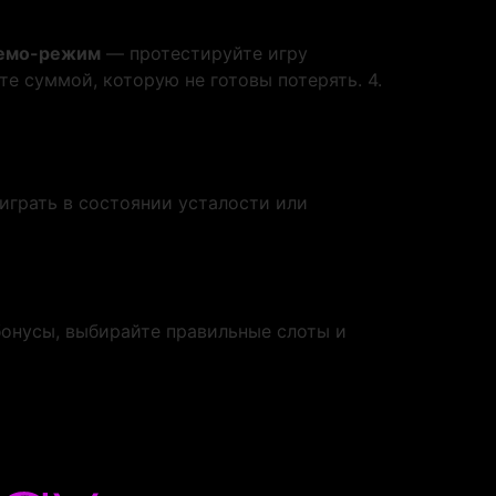
демо-режим
— протестируйте игру
е суммой, которую не готовы потерять. 4.
играть в состоянии усталости или
бонусы, выбирайте правильные слоты и