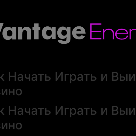
ак Начать Играть и Вы
зино
ак Начать Играть и Вы
зино