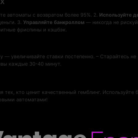
х
е автоматы с возвратом более 95%. 2.
Используйте 
еньги. 3.
Управляйте банкроллом
— никогда не рискуйт
итные фриспины и кэшбэк.
у — увеличивайте ставки постепенно. – Старайтесь не 
ывы каждые 30-40 минут.
я тех, кто ценит качественный гемблинг. Используйте 
ровыми автоматами!