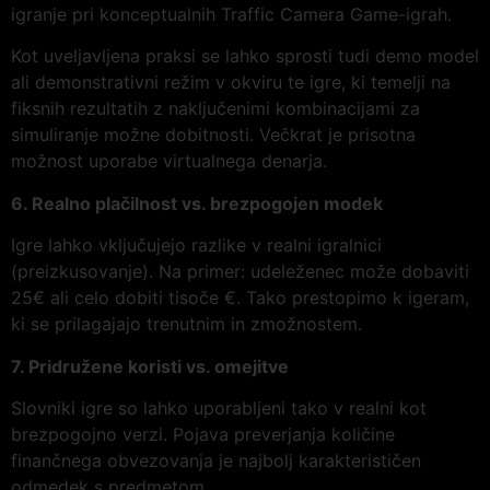
igranje pri konceptualnih Traffic Camera Game-igrah.
Kot uveljavljena praksi se lahko sprosti tudi demo model
ali demonstrativni režim v okviru te igre, ki temelji na
fiksnih rezultatih z naključenimi kombinacijami za
simuliranje možne dobitnosti. Večkrat je prisotna
možnost uporabe virtualnega denarja.
6. Realno plačilnost vs. brezpogojen modek
Igre lahko vključujejo razlike v realni igralnici
(preizkusovanje). Na primer: udeleženec može dobaviti
25€ ali celo dobiti tisoče €. Tako prestopimo k igeram,
ki se prilagajajo trenutnim in zmožnostem.
7. Pridružene koristi vs. omejitve
Slovniki igre so lahko uporabljeni tako v realni kot
brezpogojno verzi. Pojava preverjanja količine
finančnega obvezovanja je najbolj karakterističen
odmedek s predmetom.