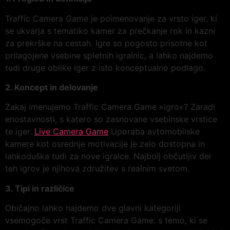
Traffic Camera Game je poimenovanje za vrsto iger, ki
se ukvarja s tematiko kamer za prečkanje rok in kazni
za prekrške na cestah. Igre so pogosto prisotne kot
prilagojene vsebine spletnih igralnic, a lahko najdemo
tudi druge oblike iger z isto konceptualno podlago.
2. Koncept in delovanje
Zakaj imenujemo Traffic Camera Game »igro«? Zaradi
enostavnosti, s katero so zasnovane vsebinske vrstice
te iger.
Live Camera Game
Uporaba avtomobilske
kamere kot osrednje motivacije je zelo dostopna in
lahkoduška tudi za nove igralce. Najbolj občutljiv del
teh igrov je njihova združitev s realnim svetom.
3. Tipi in različice
Običajno lahko najdemo dve glavni kategoriji
vsemogoče vrst Traffic Camera Game: s temo, ki se