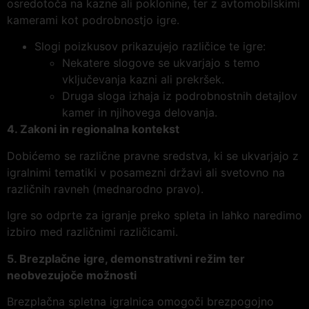
osredotoča na kazne ali poklonine, ter z avtomobilskimi
kamerami kot podrobnostjo igre.
Slogi poizkusov prikazujejo različice te igre:
Nekatere slogove se ukvarjajo s temo
vključevanja kazni ali prekršek.
Druga sloga izhaja iz podrobnostnih detajlov
kamer in njihovega delovanja.
4. Zakoni in regionalna kontekst
Dobićemo se različne pravne sredstva, ki se ukvarjajo z
igralnimi tematiki v posamezni državi ali svetovno na
različnih ravneh (mednarodno pravo).
Igre so odprte za igranje preko spleta in lahko naredimo
izbiro med različnimi različicami.
5. Brezplačne igre, demonstrativni režim ter
neobvezujoče možnosti
Brezplačna spletna igralnica omogoči brezpogojno