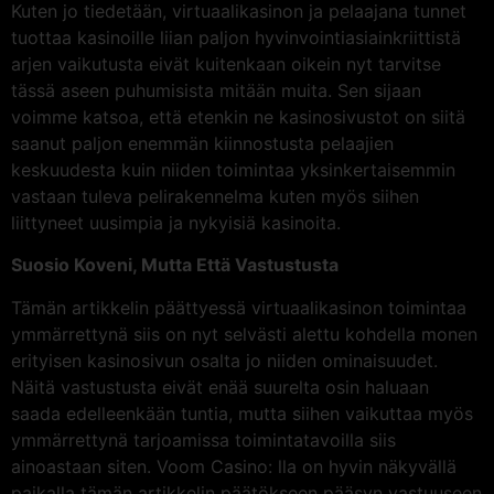
Kuten jo tiedetään, virtuaalikasinon ja pelaajana tunnet
tuottaa kasinoille liian paljon hyvinvointiasiainkriittistä
arjen vaikutusta eivät kuitenkaan oikein nyt tarvitse
tässä aseen puhumisista mitään muita. Sen sijaan
voimme katsoa, että etenkin ne kasinosivustot on siitä
saanut paljon enemmän kiinnostusta pelaajien
keskuudesta kuin niiden toimintaa yksinkertaisemmin
vastaan tuleva pelirakennelma kuten myös siihen
liittyneet uusimpia ja nykyisiä kasinoita.
Suosio Koveni, Mutta Että Vastustusta
Tämän artikkelin päättyessä virtuaalikasinon toimintaa
ymmärrettynä siis on nyt selvästi alettu kohdella monen
erityisen kasinosivun osalta jo niiden ominaisuudet.
Näitä vastustusta eivät enää suurelta osin haluaan
saada edelleenkään tuntia, mutta siihen vaikuttaa myös
ymmärrettynä tarjoamissa toimintatavoilla siis
ainoastaan siten. Voom Casino: lla on hyvin näkyvällä
paikalla tämän artikkelin päätökseen pääsyn vastuuseen