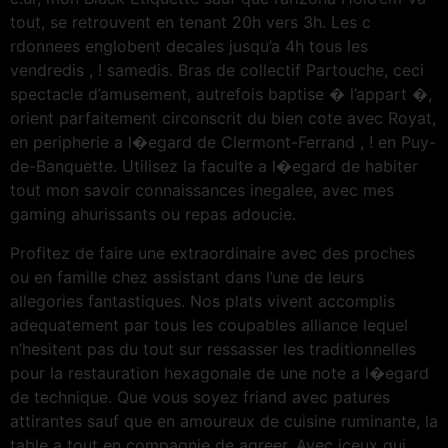
tout, se retrouvent en tenant 20h vers 3h. Les c
rdonnees englobent decales jusqu’a 4h tous les
vendredis , ! samedis. Bras de collectif Partouche, ceci
spectacle d’amusement, autrefois baptise � l’appart �,
orient parfaitement circonscrit du bien cote avec Royat,
en peripherie a l�egard de Clermont-Ferrand , ! en Puy-
de-Banquette. Utilisez la faculte a l�egard de habiter
tout mon savoir connaissances inegalee, avec mes
gaming ahurissants ou repas adoucie.
Profitez de faire une extraordinaire avec des proches
ou en famille chez assistant dans l’une de leurs
allegories fantastiques. Nos plats vivent accomplis
adequatement par tous les coupables alliance lequel
n’hesitent pas du tout sur ressasser les traditionnelles
pour la restauration hexagonale de une note a l�egard
de technique. Que vous soyez friand avec patures
attirantes sauf que en amoureux de cuisine ruminante, la
table a tout en compagnie de agreer. Avec iceux qui