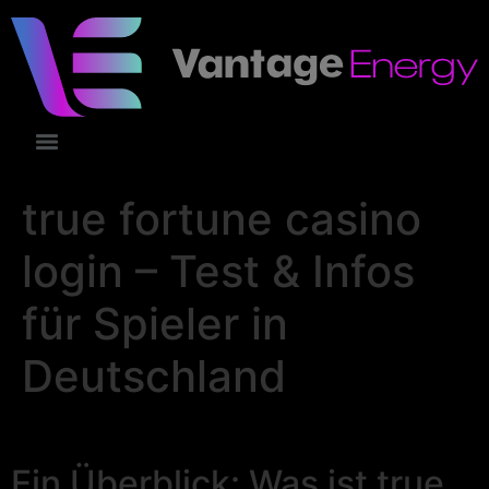
true fortune casino
login – Test & Infos
für Spieler in
Deutschland
Ein Überblick: Was ist true