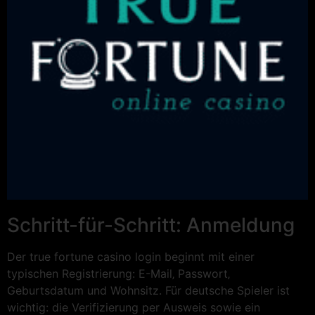
Schritt-für-Schritt: Anmeldung
Der true fortune casino login beginnt mit einer
typischen Registrierung: E-Mail‚ Passwort‚
Geburtsdatum und Wohnsitz. Für deutsche Spieler ist
wichtig: die Verifizierung per Ausweis sowie ein