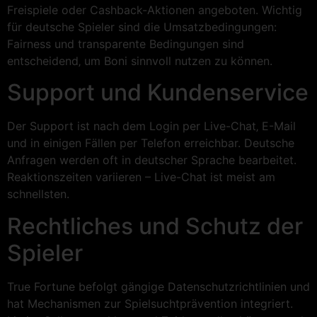
Freispiele oder Cashback-Aktionen angeboten. Wichtig
für deutsche Spieler sind die Umsatzbedingungen:
Fairness und transparente Bedingungen sind
entscheidend‚ um Boni sinnvoll nutzen zu können.
Support und Kundenservice
Der Support ist nach dem Login per Live-Chat‚ E-Mail
und in einigen Fällen per Telefon erreichbar. Deutsche
Anfragen werden oft in deutscher Sprache bearbeitet.
Reaktionszeiten variieren – Live-Chat ist meist am
schnellsten.
Rechtliches und Schutz der
Spieler
True Fortune befolgt gängige Datenschutzrichtlinien und
hat Mechanismen zur Spielsuchtprävention integriert.