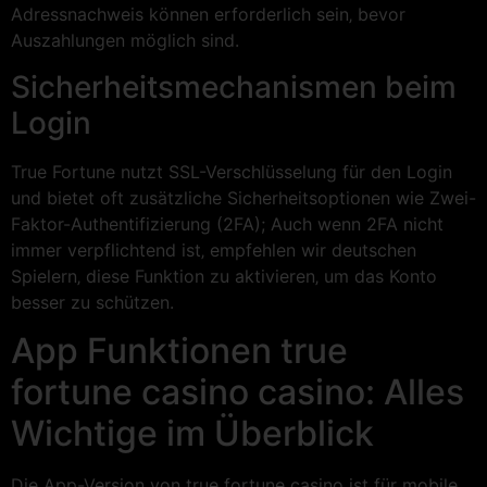
Adressnachweis können erforderlich sein‚ bevor
Auszahlungen möglich sind.
Sicherheitsmechanismen beim
Login
True Fortune nutzt SSL-Verschlüsselung für den Login
und bietet oft zusätzliche Sicherheitsoptionen wie Zwei-
Faktor-Authentifizierung (2FA); Auch wenn 2FA nicht
immer verpflichtend ist‚ empfehlen wir deutschen
Spielern‚ diese Funktion zu aktivieren‚ um das Konto
besser zu schützen.
App Funktionen true
fortune casino casino: Alles
Wichtige im Überblick
Die App-Version von true fortune casino ist für mobile