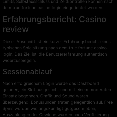
Limits‚ Selbstausschluss und Zeitkontrollen können nach
dem true fortune casino login eingerichtet werden.
Erfahrungsbericht: Casino
review
Dieser Abschnitt ist ein kurzer Erfahrungsbericht eines
typischen Spielsitzung nach dem true fortune casino
login. Das Ziel ist‚ die Benutzererfahrung authentisch
widerzuspiegeln.
Sessionablauf
Nach erfolgreichem Login wurde das Dashboard
geladen‚ ein Slot ausgesucht und mit einem moderaten
Einsatz begonnen. Grafik und Sound waren
überzeugend. Bonusrunden traten gelegentlich auf‚ Free
Spins wurden wie angekündigt gutgeschrieben‚
Auszahlungen der Gewinne wurden nach Verifizierung