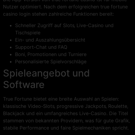
Nutzer optimiert. Nach dem erfolgreichen true fortune
casino login stehen zahlreiche Funktionen bereit:
Schneller Zugriff auf Slots‚ Live-Casino und
Tischspiele
Ein- und Auszahlungsübersicht
Support-Chat und FAQ
Boni‚ Promotionen und Turniere
Personalisierte Spielvorschläge
Spieleangebot und
Software
True Fortune bietet eine breite Auswahl an Spielen:
klassische Video-Slots‚ progressive Jackpots‚ Roulette‚
Blackjack und ein umfangreiches Live-Casino. Die Titel
stammen von bekannten Providern‚ was für gute Grafik‚
stabile Performance und faire Spielmechaniken spricht.