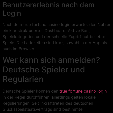
Benutzererlebnis nach dem
Login
Nach dem true fortune casino login erwartet den Nutzer
ein klar strukturiertes Dashboard: Aktive Boni‚
Spielekategorien und der schnelle Zugriff auf beliebte
Spiele. Die Ladezeiten sind kurz‚ sowohl in der App als
auch im Browser.
Wer kann sich anmelden?
Deutsche Spieler und
Regularien
Deutsche Spieler können den
true fortune casino login
in der Regel durchführen‚ allerdings gelten lokale
Regulierungen. Seit Inkrafttreten des deutschen
Glücksspielstaatsvertrags sind bestimmte