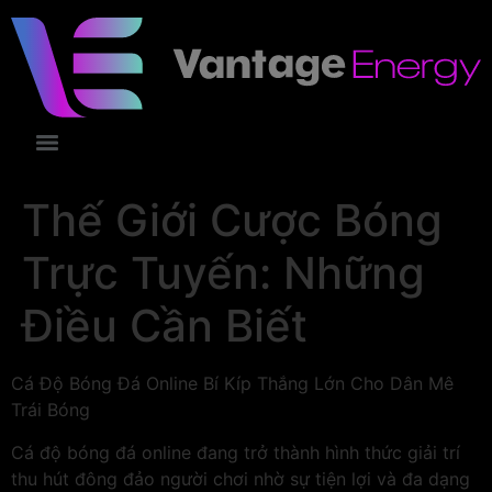
Thế Giới Cược Bóng
Trực Tuyến: Những
Điều Cần Biết
Cá Độ Bóng Đá Online Bí Kíp Thắng Lớn Cho Dân Mê
Trái Bóng
Cá độ bóng đá online đang trở thành hình thức giải trí
thu hút đông đảo người chơi nhờ sự tiện lợi và đa dạng