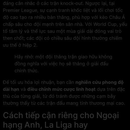
đáng cân nhắc ở các trận knock-out. Ngược lại, tại
Premier League, sự cạnh tranh khốc liệt và lối chơi tốc
độ cao tạo ra nhiều bàn thắng, phù hợp với kèo Châu Á
chấp sâu cho đội mạnh trên sân nhà. Với World Cup, yếu
tố tâm lý và thể lực sau một mùa giải dài đóng vai trò
then chốt; các đội có chiều sâu đội hình thường chiếm
ưu thế ở hiệp 2.
Hãy nhớ: một đội thắng trận giao hữu không
đồng nghĩa với việc họ sẽ thắng ở giải đấu
chính thức.
Để tối ưu hóa lợi nhuận, bạn cần
nghiên cứu phong độ
dài hạn
và
điều chỉnh mức cược linh hoạt
dựa trên đặc
thù của từng giải, từ đó tránh được những cạm bẫy
thường thấy từ các trận đấu mang tính thương mại cao.
Cách tiếp cận riêng cho Ngoại
hạng Anh, La Liga hay