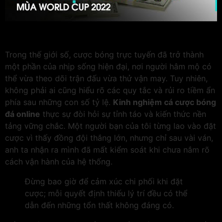
Trong thế giới số, cược bóng trực tuyến đã trở thành
một phần của nhịp sống hiện đại, nơi người hâm mộ có
thể vừa theo dõi trận đấu vừa thử vận may. Tuy nhiên,
không phải ai cũng hiểu rõ các quy tắc và rủi ro tiềm ẩn
phía sau những con số tỷ lệ.
Kinh nghiệm cá cược bóng
đá online
thực sự đòi hỏi sự tỉnh táo và kiến thức nền
tảng vững chắc. Một người bạn của tôi từng lao vào đặt
cược vì thấy đồng đội thắng lớn, nhưng chỉ sau vài ván,
anh ta nhận ra mình đã mất kiểm soát khi chưa nắm rõ
cách vận hành của hệ thống.
Đừng bao giờ để cảm xúc chi phối khi đặt
cược; mỗi quyết định thiếu lý trí đều có thể
dẫn đến những tổn thất không đáng có.