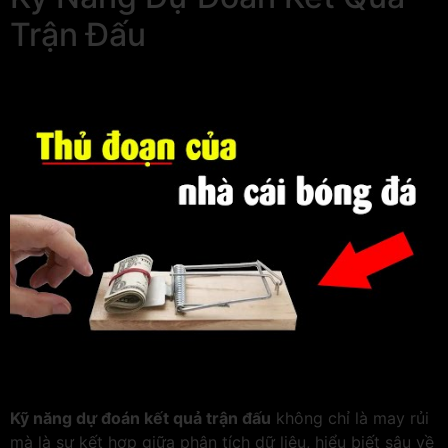
Trận Đấu
Kỹ năng dự đoán kết quả trận đấu
không chỉ là may rủi
mà là sự kết hợp giữa phân tích dữ liệu, hiểu biết sâu về