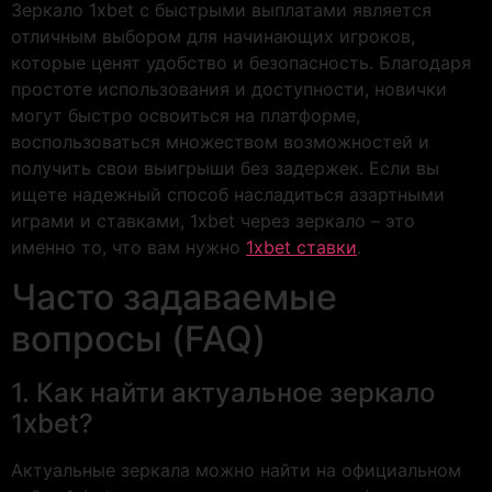
Зеркало 1xbet с быстрыми выплатами является
отличным выбором для начинающих игроков,
которые ценят удобство и безопасность. Благодаря
простоте использования и доступности, новички
могут быстро освоиться на платформе,
воспользоваться множеством возможностей и
получить свои выигрыши без задержек. Если вы
ищете надежный способ насладиться азартными
играми и ставками, 1xbet через зеркало – это
именно то, что вам нужно
1xbet ставки
.
Часто задаваемые
вопросы (FAQ)
1. Как найти актуальное зеркало
1xbet?
Актуальные зеркала можно найти на официальном