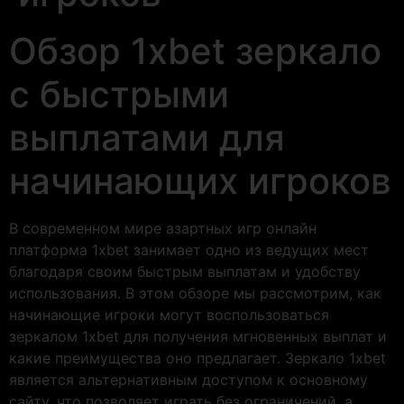
Обзор 1xbet зеркало
с быстрыми
выплатами для
начинающих игроков
В современном мире азартных игр онлайн
платформа 1xbet занимает одно из ведущих мест
благодаря своим быстрым выплатам и удобству
использования. В этом обзоре мы рассмотрим, как
начинающие игроки могут воспользоваться
зеркалом 1xbet для получения мгновенных выплат и
какие преимущества оно предлагает. Зеркало 1xbet
является альтернативным доступом к основному
сайту, что позволяет играть без ограничений, а