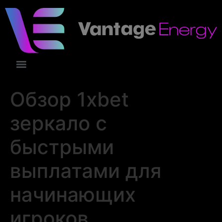
Обзор 1xbet
зеркало с
быстрыми
выплатами для
начинающих
игроков