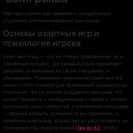
Мастера казино как применять продвинутые
стратегии для максимизации выигрыша
Основы азартных игр и
психология игрока
Азартные игры — это не только развлечение, но и
серьезный процесс, где каждый игрок принимает
решения, основанные на своих ожиданиях и
убеждениях. Понимание психологии азартных игр
может стать основой для применения продвинутых
стратегий. Часто игроки поддаются эмоциям, что
может привести к необдуманным ставкам и потере.
Осознание своих слабостей и управление эмоциями
— важные аспекты успешной игры. Например, в
практическом плане, игроки могут рассчитывать на
преимущества, предлагаемые
Пин Ап КЗ
, чтобы