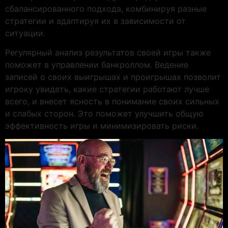
сбалансированного подхода, комбинируя разные
стратегии и адаптируя их в зависимости от
ситуации.
Регулярный анализ результатов своей игры также
поможет в управлении банкроллом. Ведение
записей о своих выигрышах и проигрышах позволит
игроку увидеть, какие стратегии работают лучше
всего, и внесет ясность в понимание своих сильных
и слабых сторон. Это поможет улучшить общую
эффективность игры и минимизировать риски.