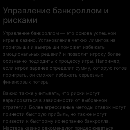
Управление банкроллом и
рисками
Управление банкроллом — это основа успешной
игры в казино. Установление четких лимитов на
проигрыши и выигрыши поможет избежать
эмоциональных решений и позволит игроку более
осознанно подходить к процессу игры. Например,
если игрок заранее определит сумму, которую готов
проиграть, он сможет избежать серьезных
финансовых потерь.
Важно также учитывать, что риски могут
варьироваться в зависимости от выбранной
стратегии. Более агрессивные методы ставок могут
принести быструю прибыль, но также могут
привести к быстрому исчерпанию банкролла.
Мастера казино рекомендуют придерживаться