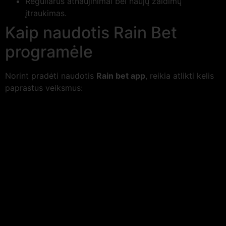
Reguliarūs atnaujinimai bei naujų žaidimų
įtraukimas.
Kaip naudotis Rain Bet
programėle
Norint pradėti naudotis
Rain bet app
, reikia atlikti kelis
paprastus veiksmus: