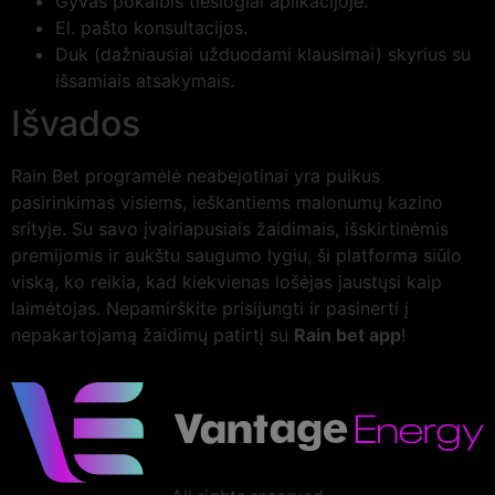
Gyvas pokalbis tiesiogiai aplikacijoje.
El. pašto konsultacijos.
Duk (dažniausiai užduodami klausimai) skyrius su
išsamiais atsakymais.
Išvados
Rain Bet programėlė neabejotinai yra puikus
pasirinkimas visiems, ieškantiems malonumų kazino
srityje. Su savo įvairiapusiais žaidimais, išskirtinėmis
premijomis ir aukštu saugumo lygiu, ši platforma siūlo
viską, ko reikia, kad kiekvienas lošėjas jaustųsi kaip
laimėtojas. Nepamirškite prisijungti ir pasinerti į
nepakartojamą žaidimų patirtį su
Rain bet app
!