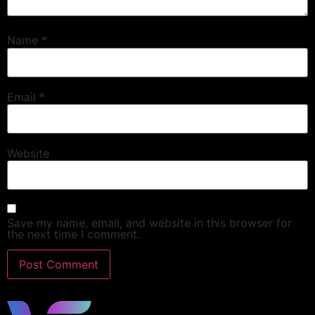
Name
*
Email
*
Website
Save my name, email, and website in this browser for
the next time I comment.