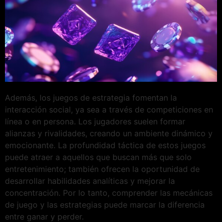
Además, los juegos de estrategia fomentan la
interacción social, ya sea a través de competiciones en
línea o en persona. Los jugadores suelen formar
alianzas y rivalidades, creando un ambiente dinámico y
emocionante. La profundidad táctica de estos juegos
puede atraer a aquellos que buscan más que solo
entretenimiento; también ofrecen la oportunidad de
desarrollar habilidades analíticas y mejorar la
concentración. Por lo tanto, comprender las mecánicas
de juego y las estrategias puede marcar la diferencia
entre ganar y perder.