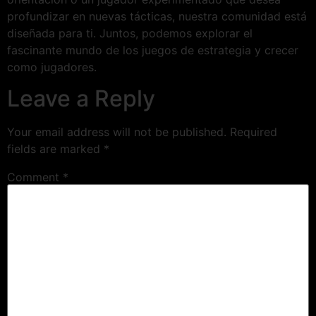
profundizar en nuevas tácticas, nuestra comunidad está
diseñada para ti. Juntos, podemos explorar el
fascinante mundo de los juegos de estrategia y crecer
como jugadores.
Leave a Reply
Your email address will not be published.
Required
fields are marked
*
Comment
*