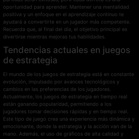
oportunidad para aprender. Mantener una mentalidad
positiva y un enfoque en el aprendizaje continuo te
ayudará a convertirte en un jugador más competente.
Recuerda que, al final del día, el objetivo principal es
divertirse mientras mejoras tus habilidades.
Tendencias actuales en juegos
de estrategia
El mundo de los juegos de estrategia está en constante
evolución, impulsado por avances tecnológicos y
cambios en las preferencias de los jugadores.
Actualmente, los juegos de estrategia en tiempo real
están ganando popularidad, permitiendo a los
jugadores tomar decisiones rápidas y en tiempo real.
Este tipo de juego crea una experiencia más dinámica y
emocionante, donde la estrategia y la acción van de la
mano. Además, el uso de gráficos de alta calidad y