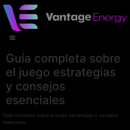
Guía completa sobre
el juego estrategias
y consejos
esenciales
Guía completa sobre el juego estrategias y consejos
esenciales