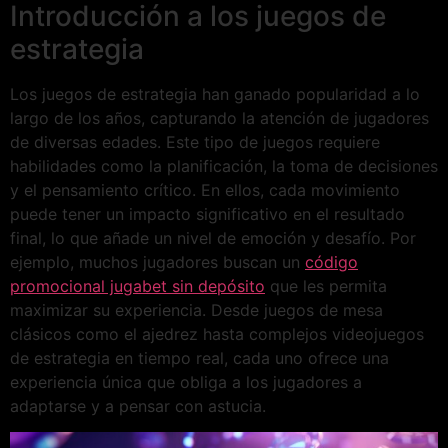
Introducción a los juegos de
estrategia
Los juegos de estrategia han ganado popularidad a lo
largo de los años, capturando la atención de jugadores
de diversas edades. Este tipo de juegos requiere
habilidades como la planificación, la toma de decisiones
y el pensamiento crítico. En ellos, cada movimiento
puede tener un impacto significativo en el resultado
final, lo que añade un nivel de emoción y desafío. Por
ejemplo, muchos jugadores buscan un
código
promocional jugabet sin depósito
que les permita
maximizar su experiencia. Desde juegos de mesa
clásicos como el ajedrez hasta complejos videojuegos
de estrategia en tiempo real, cada uno ofrece una
experiencia única que obliga a los jugadores a
adaptarse y a pensar con astucia.