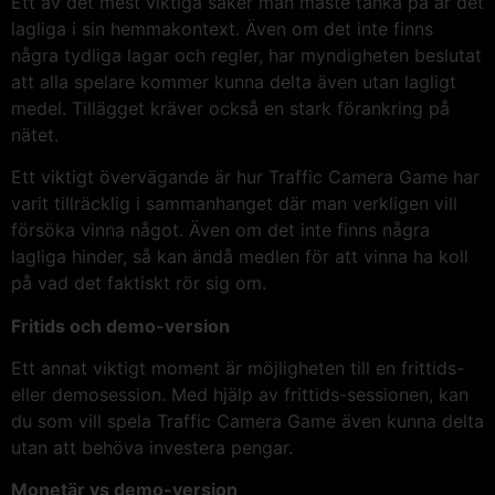
Ett av det mest viktiga saker man måste tänka på är det
lagliga i sin hemmakontext. Även om det inte finns
några tydliga lagar och regler, har myndigheten beslutat
att alla spelare kommer kunna delta även utan lagligt
medel. Tillägget kräver också en stark förankring på
nätet.
Ett viktigt övervägande är hur Traffic Camera Game har
varit tillräcklig i sammanhanget där man verkligen vill
försöka vinna något. Även om det inte finns några
lagliga hinder, så kan ändå medlen för att vinna ha koll
på vad det faktiskt rör sig om.
Fritids och demo-version
Ett annat viktigt moment är möjligheten till en frittids-
eller demosession. Med hjälp av frittids-sessionen, kan
du som vill spela Traffic Camera Game även kunna delta
utan att behöva investera pengar.
Monetär vs demo-version