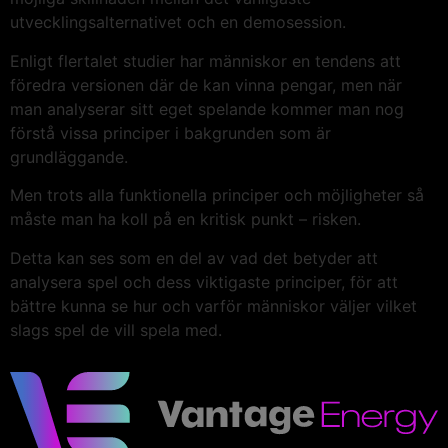
utvecklingsalternativet och en demosession.
Enligt flertalet studier har människor en tendens att
föredra versionen där de kan vinna pengar, men när
man analyserar sitt eget spelande kommer man nog
förstå vissa principer i bakgrunden som är
grundläggande.
Men trots alla funktionella principer och möjligheter så
måste man ha koll på en kritisk punkt – risken.
Detta kan ses som en del av vad det betyder att
analysera spel och dess viktigaste principer, för att
bättre kunna se hur och varför människor väljer vilket
slags spel de vill spela med.