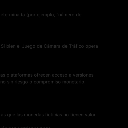
determinada (por ejemplo, “número de
 Si bien el Juego de Cámara de Tráfico opera
 las plataformas ofrecen acceso a versiones
orno sin riesgo o compromiso monetario.
ras que las monedas ficticias no tienen valor