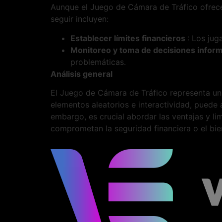
Aunque el Juego de Cámara de Tráfico ofrece 
seguir incluyen:
Establecer límites financieros
: Los jug
Monitoreo y toma de decisiones info
problemáticas.
Análisis general
El Juego de Cámara de Tráfico representa un
elementos aleatorios e interactividad, puede 
embargo, es crucial abordar las ventajas y l
comprometan la seguridad financiera o el bie