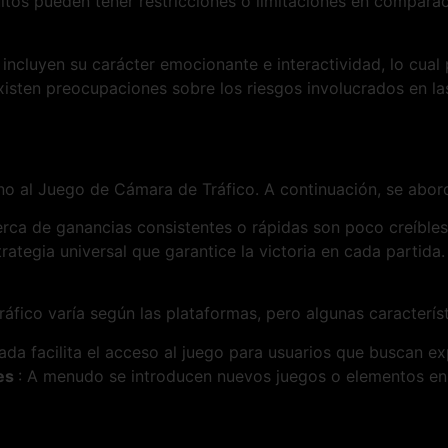
uitos pueden tener restricciones o limitaciones en compara
incluyen su carácter emocionante e interactividad, lo cua
isten preocupaciones sobre los riesgos involucrados en la
orno al Juego de Cámara de Tráfico. A continuación, se abo
erca de ganancias consistentes o rápidas son poco creíbles
trategia universal que garantice la victoria en cada partida.
fico varía según las plataformas, pero algunas característi
ñada facilita el acceso al juego para usuarios que buscan e
tes
: A menudo se introducen nuevos juegos o elementos en 