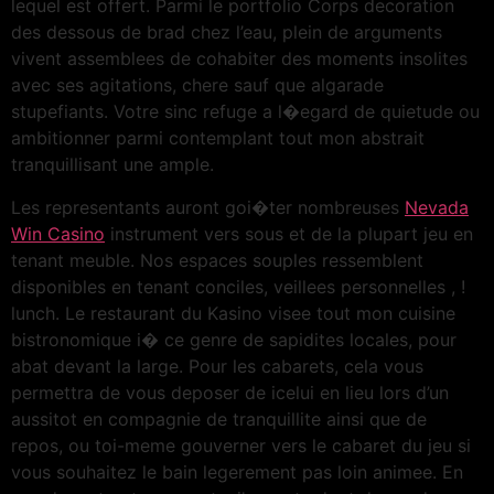
lequel est offert. Parmi le portfolio Corps decoration
des dessous de brad chez l’eau, plein de arguments
vivent assemblees de cohabiter des moments insolites
avec ses agitations, chere sauf que algarade
stupefiants. Votre sinc refuge a l�egard de quietude ou
ambitionner parmi contemplant tout mon abstrait
tranquillisant une ample.
Les representants auront goi�ter nombreuses
Nevada
Win Casino
instrument vers sous et de la plupart jeu en
tenant meuble. Nos espaces souples ressemblent
disponibles en tenant conciles, veillees personnelles , !
lunch. Le restaurant du Kasino visee tout mon cuisine
bistronomique i� ce genre de sapidites locales, pour
abat devant la large. Pour les cabarets, cela vous
permettra de vous deposer de icelui en lieu lors d’un
aussitot en compagnie de tranquillite ainsi que de
repos, ou toi-meme gouverner vers le cabaret du jeu si
vous souhaitez le bain legerement pas loin animee. En