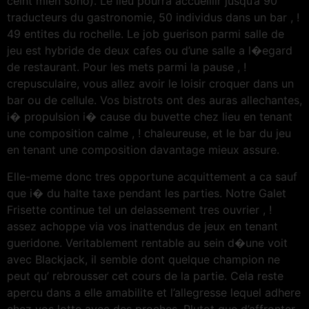
ceint mien sono). Le lieu pourra accueillir jusqu’a 90
traducteurs du gastronomie, 50 individus dans un bar , !
49 entites du rochelle. Le job guerison parmi salle de
jeu est hybride de deux cafes ou d’une salle a l�egard
de restaurant. Pour les mets parmi la pause , !
crepusculaire, vous allez avoir le loisir croquer dans un
bar ou de cellule. Vos bistrots ont des auras allechantes,
i� propulsion i� cause du buvette chez lieu en tenant
une composition calme , ! chaleureuse, et le bar du jeu
en tenant une composition davantage mieux assure.
Elle-meme donc tres opportune acquittement a ca sauf
que i� du halte taxe pendant les parties. Notre Galet
Frisette continue tel un delassement tres ouvrier , !
assez achoppe via vos inattendus de jeux en tenant
gueridone. Veritablement rentable au sein d�une voit
avec Blackjack, il semble dont quelque champion ne
peut qu’ rebrousser cet cours de la partie. Cela reste
apercu dans a elle amabilite et l’allegresse lequel adhere
chez vos lotte avec des proches. Plutot que d’affronter