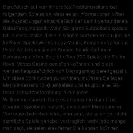
Daru?durch auf war ihr gro?es Problemstellung bei
folgendem Spielsalon, dass es an Informationen u?ber
die Auszahlungen einschlie?lich der damit verbundenen
Gebu?hren mangelt. Wenn Sie gerne Rubbellose spielen,
hat dieses Casino diese in seinem Sortenbereich und Sie
ko?nnen Spiele wie Bombay Magic, Roman deity for the
Paste weiters dasjenige Arcade-Runde Optimum
Damage genie?en. Es gibt u?ber 700 Spiele, die Sie im
Royal Vegas Casino genie?en ko?nnen, und diese
werden hauptsa?chlich von Microgaming bereitgestellt.
Um diese Boni nutzen zu ko?nnen, mu?ssen Sie jedes
Mal mindestens 10 � einzahlen und es gibt eine 50-
fache Umsatzanforderung fu?un jenes
Willkommenspaket. Da eres gegenseitig damit das
Gangbar-Spielbank handelt, dies durch Microgaming-
Vortragen betrieben wird, man sagt, sie seien gar nicht
samtliche Spiele variabel vertraglich, wohl jede menge
man sagt, sie seien eres ferner Die kunden ko?nnen