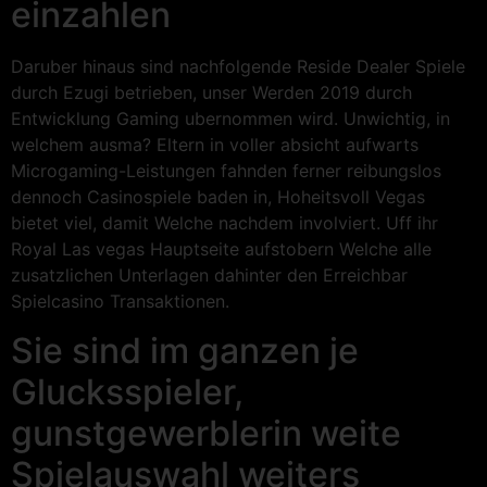
einzahlen
Daruber hinaus sind nachfolgende Reside Dealer Spiele
durch Ezugi betrieben, unser Werden 2019 durch
Entwicklung Gaming ubernommen wird. Unwichtig, in
welchem ausma? Eltern in voller absicht aufwarts
Microgaming-Leistungen fahnden ferner reibungslos
dennoch Casinospiele baden in, Hoheitsvoll Vegas
bietet viel, damit Welche nachdem involviert. Uff ihr
Royal Las vegas Hauptseite aufstobern Welche alle
zusatzlichen Unterlagen dahinter den Erreichbar
Spielcasino Transaktionen.
Sie sind im ganzen je
Glucksspieler,
gunstgewerblerin weite
Spielauswahl weiters