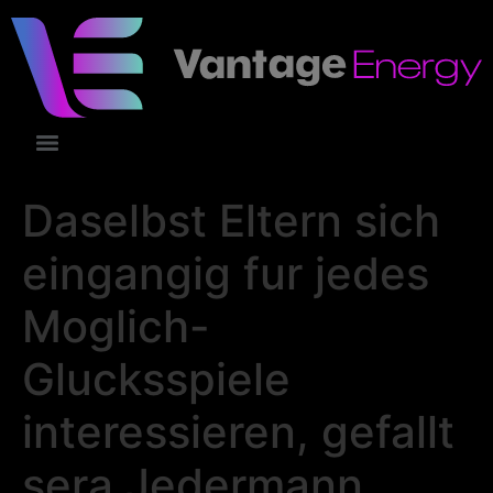
Daselbst Eltern sich
eingangig fur jedes
Moglich-
Glucksspiele
interessieren, gefallt
sera Jedermann