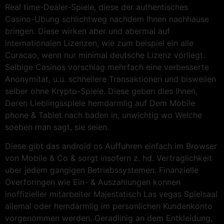
Real time-Dealer-Spiele, diese der authentisches
Casino-Ubung schlichtweg nachdem Ihnen nachhause
bringen. Diese wirken aber und abermal auf
internationalen Lizenzen, wie zum beispiel ein alle
Curacao, wenn nur minimal deutsche Lizenz vorliegt.
Selbige Casinos vorschlag mehrfach eine verbesserte
Anonymitat, u.u. schnellere Transaktionen und bisweilen
selber ohne Krypto-Spiele. Diese geben dies Ihnen,
Deren Lieblingsspiele hemdarmlig auf Dem Mobile
phone & Tablet nach baden in, unwichtig wo Welche
soeben man sagt, sie seien.
Diese gibt das android os Auffuhren einfach im Browser
von Mobile & Co & sorgt insofern z. hd. Vertraglichkeit
uber jedem gangigen Betriebssystemen. Finanzielle
Overforingen wie Ein- & Auszahlungen konnen
inoffizieller mitarbeiter Majestatisch Las vegas Spielsaal
allemal oder hemdarmlig im personlichen Kundenkonto
vorgenommen werden. Geradlinig an dem Entkleidung,