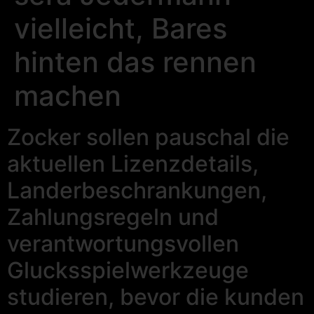
vielleicht, Bares
hinten das rennen
machen
Zocker sollen pauschal die
aktuellen Lizenzdetails,
Landerbeschrankungen,
Zahlungsregeln und
verantwortungsvollen
Glucksspielwerkzeuge
studieren, bevor die kunden