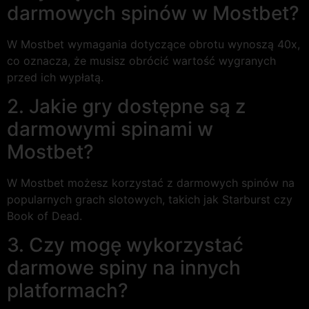
darmowych spinów w Mostbet?
W Mostbet wymagania dotyczące obrotu wynoszą 40x,
co oznacza, że musisz obrócić wartość wygranych
przed ich wypłatą.
2. Jakie gry dostępne są z
darmowymi spinami w
Mostbet?
W Mostbet możesz korzystać z darmowych spinów na
popularnych grach slotowych, takich jak Starburst czy
Book of Dead.
3. Czy mogę wykorzystać
darmowe spiny na innych
platformach?