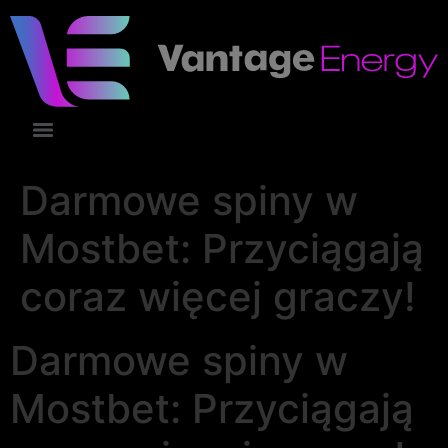
Darmowe spiny w
Mostbet: Przyciągają
coraz więcej graczy!
Darmowe spiny w
Mostbet: Przyciągają