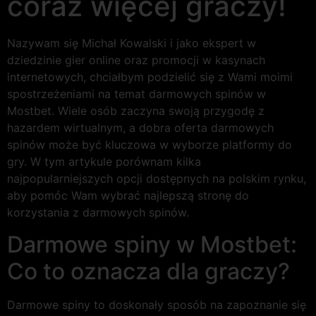
coraz więcej graczy!
Nazywam się Michał Kowalski i jako ekspert w
dziedzinie gier online oraz promocji w kasynach
internetowych, chciałbym podzielić się z Wami moimi
spostrzeżeniami na temat darmowych spinów w
Mostbet. Wiele osób zaczyna swoją przygodę z
hazardem wirtualnym, a dobra oferta darmowych
spinów może być kluczowa w wyborze platformy do
gry. W tym artykule porównam kilka
najpopularniejszych opcji dostępnych na polskim rynku,
aby pomóc Wam wybrać najlepszą stronę do
korzystania z darmowych spinów.
Darmowe spiny w Mostbet:
Co to oznacza dla graczy?
Darmowe spiny to doskonały sposób na zapoznanie się