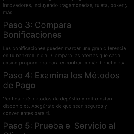
innovadores, incluyendo tragamonedas, ruleta, póker y
más.
Paso 3: Compara
Bonificaciones
Las bonificaciones pueden marcar una gran diferencia
en tu bankroll inicial. Compara las ofertas que cada
casino proporciona para encontrar la más beneficiosa.
Paso 4: Examina los Métodos
de Pago
Verifica qué métodos de depósito y retiro están
disponibles. Asegúrate de que sean seguros y
convenientes para ti.
Paso 5: Prueba el Servicio al