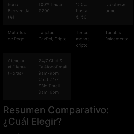
Bono
100% hasta
150%
No ofrece
Bienvenida
€200
hasta
bono
(%)
€150
Métodos
Tarjetas,
Todas
Tarjetas
de Pago
PayPal, Cripto
menos
únicamente
cripto
Atención
24/7 Chat &
al Cliente
TeléfonoEmail
(Horas)
9am-9pm
Chat 24/7
Sólo Email
9am-6pm
Resumen Comparativo:
¿Cuál Elegir?