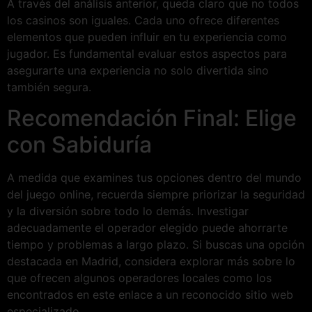
A través del análisis anterior, queda claro que no todos
los casinos son iguales. Cada uno ofrece diferentes
elementos que pueden influir en tu experiencia como
jugador. Es fundamental evaluar estos aspectos para
asegurarte una experiencia no solo divertida sino
también segura.
Recomendación Final: Elige
con Sabiduría
A medida que examines tus opciones dentro del mundo
del juego online, recuerda siempre priorizar la seguridad
y la diversión sobre todo lo demás. Investigar
adecuadamente el operador elegido puede ahorrarte
tiempo y problemas a largo plazo. Si buscas una opción
destacada en Madrid, considera explorar más sobre lo
que ofrecen algunos operadores locales como los
encontrados en este enlace a un reconocido sitio web
especializado.