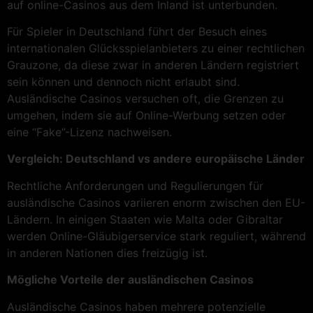
auf online-Casinos aus dem Inland ist unterbunden.
Für Spieler in Deutschland führt der Besuch eines
internationalen Glücksspielanbieters zu einer rechtlichen
Grauzone, da diese zwar in anderen Ländern registriert
sein können und dennoch nicht erlaubt sind.
Ausländische Casinos versuchen oft, die Grenzen zu
umgehen, indem sie auf Online-Werbung setzen oder
eine “Fake”-Lizenz nachweisen.
Vergleich: Deutschland vs andere europäische Länder
Rechtliche Anforderungen und Regulierungen für
ausländische Casinos variieren enorm zwischen den EU-
Ländern. In einigen Staaten wie Malta oder Gibraltar
werden Online-Gläubigerservice stark reguliert, während
in anderen Nationen dies freizügig ist.
Mögliche Vorteile der ausländischen Casinos
Ausländische Casinos haben mehrere potenzielle