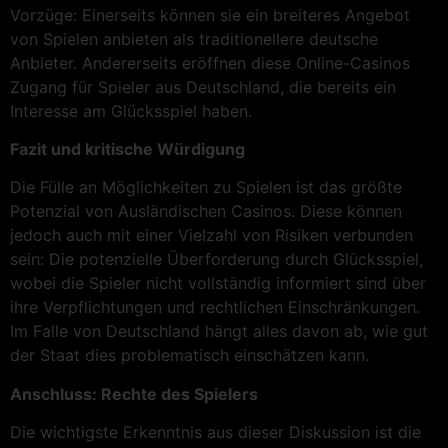
Vorzüge: Einerseits können sie ein breiteres Angebot
von Spielen anbieten als traditionellere deutsche
Anbieter. Andererseits eröffnen diese Online-Casinos
Zugang für Spieler aus Deutschland, die bereits ein
Interesse am Glücksspiel haben.
Fazit und kritische Würdigung
Die Fülle an Möglichkeiten zu Spielen ist das größte
Potenzial von Ausländischen Casinos. Diese können
jedoch auch mit einer Vielzahl von Risiken verbunden
sein: Die potenzielle Überforderung durch Glücksspiel,
wobei die Spieler nicht vollständig informiert sind über
ihre Verpflichtungen und rechtlichen Einschränkungen.
Im Falle von Deutschland hängt alles davon ab, wie gut
der Staat dies problematisch einschätzen kann.
Anschluss: Rechte des Spielers
Die wichtigste Erkenntnis aus dieser Diskussion ist die