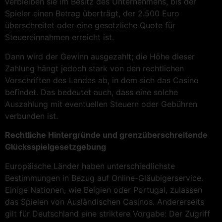
verbleiben sie im Besitz des Unternehmens, bis der
Spieler einen Betrag überträgt, der 2.500 Euro
überschreitet oder eine gesetzliche Quote für
Steuereinnahmen erreicht ist.
Dann wird der Gewinn ausgezahlt; die Höhe dieser
Zahlung hängt jedoch stark von den rechtlichen
Vorschriften des Landes ab, in dem sich das Casino
befindet. Das bedeutet auch, dass eine solche
Auszahlung mit eventuellen Steuern oder Gebühren
verbunden ist.
Rechtliche Hintergründe und grenzüberschreitende
Glücksspielgesetzgebung
Europäische Länder haben unterschiedlichste
Bestimmungen in Bezug auf Online-Gläubigerservice.
Einige Nationen, wie Belgien oder Portugal, zulassen
das Spielen von Ausländischen Casinos. Andererseits
gilt für Deutschland eine striktere Vorgabe: Der Zugriff