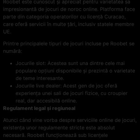
Roobet este cunoscut și apreciat pentru varietatea sa
impresionantă de jocuri de noroc online. Platforma face
parte din categoria operatorilor cu licență Curacao,
care oferă servicii în multe țări, inclusiv statele membre
UE.
Printre principalele tipuri de jocuri incluse pe Roobet se
numără:
Jocurile slot: Acestea sunt una dintre cele mai
populare opțiuni disponibile și prezintă o varietate
de teme interesante.
Jocurile live dealer: Acest gen de joc oferă
experiența unei sali de jocuri fizice, cu croupier
real, dar accesibilă online.
Regulament legal și regiuneal
Atunci când vine vorba despre serviciile online de jocuri,
existența unor regulamente stricte este absolut
necesară. Roobet funcționează sub licențele