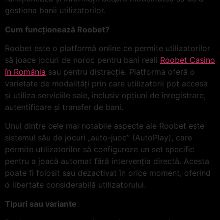
gestiona banii utilizatorilor.
Cum funcționează Roobet?
Roobet este o platformă online ce permite utilizatorilor
să joace jocuri de noroc pentru bani reali
Roobet Casino
în România
sau pentru distracție. Platforma oferă o
varietate de modalități prin care utilizatorii pot accesa
și utiliza serviciile sale, inclusiv opțiuni de înregistrare,
autentificare și transfer de bani.
Unul dintre cele mai notabile aspecte ale Roobet este
sistemul său de jocuri „auto-juoc” (AutoPlay), care
permite utilizatorilor să configureze un set specific
pentru a joacă automat fără intervenția directă. Acesta
poate fi folosit sau dezactivat în orice moment, oferind
o libertate considerabilă utilizatorului.
Tipuri sau variante