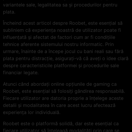
variantele sale, legalitatea sa și procedurilor pentru
plata.
Încheind acest articol despre Roobet, este esențial să
subliniem că experiența noastră de utilizator poate fi
influențată și afectat de factori cum ar fi condițiile
tehnice aferente sistemului nostru informatic. Prin
urmare, înainte de a începe jocul cu bani reali sau fără
plata pentru distracție, asigurați-vă că aveți o idee clară
despre caracteristicile platformei și procedurile sale
financiar legate.
Atunci când abordați online opțiunile de gaming ca
Roobet, este esențial să folosiți gândirea responsabilă.
Fiecare utilizator are datoria proprie a înțelege aceste
detalii și modalitatea în care acest lucru afectează
experiența lor individuală.
Roobet este o platformă solidă, dar este esențial ca
fiecare utilizator să înțeleagă modalități prin care se