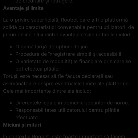
de creditare și retragere.
Avantaje și limite
La o privire superficială, Roobet pare a fi o platformă
solidă cu caracteristici convenabile pentru utilizatorii de
jocuri online. Unii dintre avantajele sale notabile includ:
O gamă largă de opțiuni de joc.
Procedura de înregistrare simplă și accesibilă.
O varietate de modalitățile financiare prin care se
pot efectua plățile.
Totuși, este necesar să fie făcute declarații sau
asemănătoare despre eventualele limite ale platformei.
Cele mai importante dintre ele includ:
Diferențele legale în domeniul jocurilor de noroc.
Responsabilitatea utilizatorului pentru plățile
efectuate.
Miciuni și mituri
În contextul Roobet, este foarte important să facem