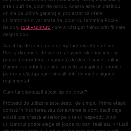
alte tipuri de jocuri de noroc. Acesta este un cazinou
online de ultimă generație, proiectat să ofere
utilizatorilor o varietate de jocuri cu tematica Rocky
Balboa,
rockyspins.ro
care a câștigat faima prin filmele
despre box.
Acest tip de jocuri nu are legătură directă cu filmul
Rocky din punct de vedere al aspectului financiar și
poate fi considerat o variantă de divertisment online.
Oamenii se adună pe site-uri web sau aplicații mobile
pentru a câștiga bani virtuali, într-un mediu sigur și
reglementat.
Cum funcționează acest tip de jocuri?
Procesul de utilizare este destul de simplu. Prima etapă
constă în înscrierea sau conectarea la cont dacă deja
există una creată anterior pe site-ul respectiv. Apoi,
utilizatorul poate alege să joace cu bani reali sau virtuali