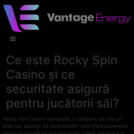
Ce este Rocky Spin
Casino și ce
securitate asigură
pentru jucătorii săi?
Rocky Spin Casino reprezintă o categorie de site-uri
web sau aplicații de divertisment care oferă experiențe
de jocuri bazate pe slot machines, ruletă, blackjack și