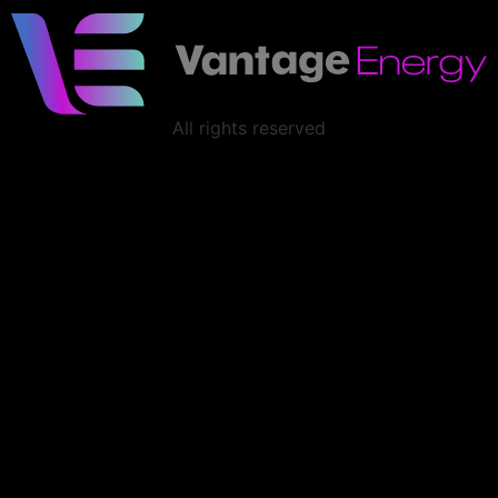
All rights reserved