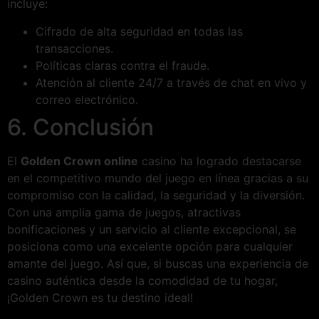
incluye:
Cifrado de alta seguridad en todas las
transacciones.
Políticas claras contra el fraude.
Atención al cliente 24/7 a través de chat en vivo y
correo electrónico.
6. Conclusión
El
Golden Crown online
casino ha logrado destacarse
en el competitivo mundo del juego en línea gracias a su
compromiso con la calidad, la seguridad y la diversión.
Con una amplia gama de juegos, atractivas
bonificaciones y un servicio al cliente excepcional, se
posiciona como una excelente opción para cualquier
amante del juego. Así que, si buscas una experiencia de
casino auténtica desde la comodidad de tu hogar,
¡Golden Crown es tu destino ideal!