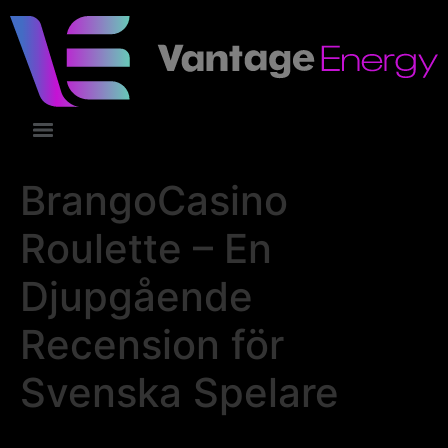
BrangoCasino
Roulette – En
Djupgående
Recension för
Svenska Spelare