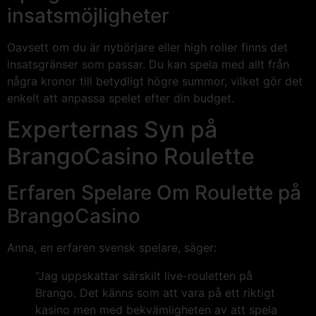
insatsmöjligheter
Oavsett om du är nybörjare eller high roller finns det
insatsgränser som passar. Du kan spela med allt från
några kronor till betydligt högre summor, vilket gör det
enkelt att anpassa spelet efter din budget.
Experternas Syn på
BrangoCasino Roulette
Erfaren Spelare Om Roulette på
BrangoCasino
Anna, en erfaren svensk spelare, säger:
“Jag uppskattar särskilt live-rouletten på
Brango. Det känns som att vara på ett riktigt
kasino men med bekvämligheten av att spela