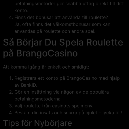
betalningsmetoder ger snabba uttag direkt till ditt
konto.
Finns det bonusar att använda till roulette?
Ja, ofta finns det välkomstbonusar som kan
användas på roulette och andra spel.
Så Börjar Du Spela Roulette
på BrangoCasino
Att komma igång är enkelt och smidigt:
Registrera ett konto på BrangoCasino med hjälp
av BankID.
Gör en insättning via någon av de populära
betalningsmetoderna.
Välj roulette från casinots spelmeny.
Bestäm din insats och snurra på hjulet – lycka till!
Tips för Nybörjare