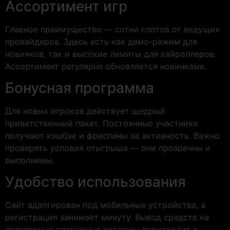
Ассортимент игр
Главное преимущество — сотни слотов от ведущих
провайдеров. Здесь есть как демо-режим для
новичков, так и высокие лимиты для хайроллеров.
Ассортимент регулярно обновляется новинками.
Бонусная программа
Для новых игроков действует щедрый
приветственный пакет. Постоянные участники
получают кэшбэк и фриспины за активность. Важно
проверять условия отыгрыша — они прозрачны и
выполнимы.
Удобство использования
Сайт адаптирован под мобильные устройства, а
регистрация занимает минуту. Вывод средств на
популярные платежные системы происходит в