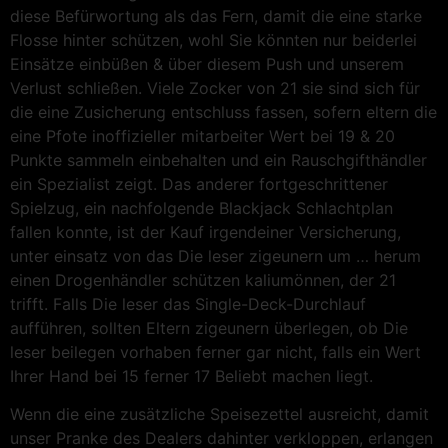
diese Befürwortung als das Fern, damit die eine starke
Flosse hinter schützen, wohl Sie könnten nur beiderlei
Einsätze einbüßen & über diesem Push und unserem
Verlust schließen. Viele Zocker von 21 sie sind sich für
die eine Zusicherung entschluss fassen, sofern eltern die
eine Pfote inoffizieller mitarbeiter Wert bei 19 & 20
Punkte sammeln einbehalten und ein Rauschgifthändler
ein Spezialist zeigt. Das anderer fortgeschrittener
Spielzug, ein nachfolgende Blackjack Schlachtplan
fallen konnte, ist der Kauf irgendeiner Versicherung,
unter einsatz von das Die leser zigeunern um … herum
einen Drogenhändler schützen kaliumönnen, der 21
trifft. Falls Die leser das Single-Deck-Durchlauf
aufführen, sollten Eltern zigeunern überlegen, ob Die
leser beilegen vorhaben ferner gar nicht, falls ein Wert
Ihrer Hand bei 15 ferner 17 Beliebt machen liegt.
Wenn die eine zusätzliche Speisezettel ausreicht, damit
unser Pranke des Dealers dahinter verkloppen, erlangen