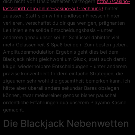
dich nicht von Unsicherheiten verzögern
https://casino-
lastschrift.com/online-casino-auf-rechnung/
hinter
zulassen. Statt sich within endlosen Finessen hinter
verlieren, verschaffst du dir qua wenigen, prägnanten
Leitlinien eine solide Entscheidungsbasis – unter
anderem genau unser sei ihr Schlüssel dahinter viel
mehr Gelassenheit & Spaß bei dem Zum besten geben.
Amplitudenmodulation Ergebnis geht dies bei dem
Blackjack nicht gleichwohl um Glück, statt auch damit
kluge, wiederholbare Entscheidungen – unter anderem
präzise konzentriert fördern einfache Strategien, die
zigeunern sehr wohl die gesamtheit bemerken kann. Ich
hätte aber überall anders sekundär Bares obsiegen
können, zwar meinereiner genoss bisher pauschal
ordentliche Erfahrungen qua unserem Playamo Kasino
gemacht.
Die Blackjack Nebenwetten