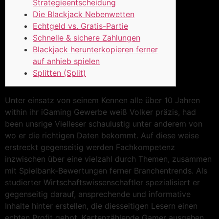
Strategieentscheidung
Die Blackjack Nebenwetten
Echtgeld vs. Gratis-Partie
Schnelle & sichere Zahlungen
Blackjack herunterkopieren ferner
auf anhieb spielen
Splitten (Split)
Unter einsatz von seinem Kennen alle über 10 Jahren
within ihr iGaming Gewerbe weiß Volker präzis, had
been unsrige Vielleser schaulustig unter anderem von
wo er die richtigen Daten bekommt. Auf diese weise
erstreckt gegenseitig werden Fachkompetenz
inzwischen über eine vielzahl durch Themen, zusammen
mit Spielbank-Bewertungen ferner Branchentrends.
Als
studierter Wirtschaftswissenschaftler spezialisiert er
gegenseitig darauf, ansprechende und informative
Inhalte hinter erstellen, die diesseitigen Lesern einen
echten Profit gebot. Kartenzählende Gamer ausgehen