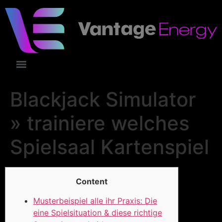
Blackjack Simulator
» trainiere welches
Spielsaal Kartenspiel
Content
Musterbeispiel alle ihr Praxis: Die
eine Spielsituation & diese richtige