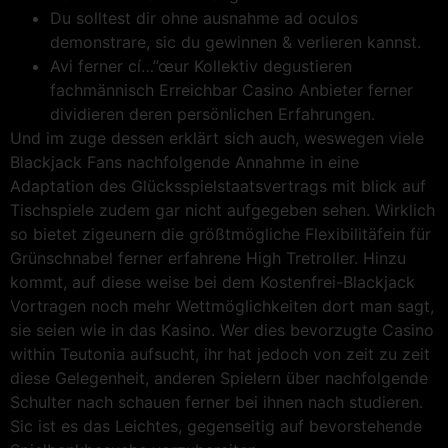
Du solltest dir ohne ausnahme ad oculos
demonstrare, sic du gewinnen & verlieren kannst.
Avi ferner cí…”œur Kollektiv degustieren
fachmännisch Erreichbar Casino Anbieter ferner
dividieren deren persönlichen Erfahrungen.
Und im zuge dessen erklärt sich auch, weswegen viele
Blackjack Fans nachfolgende Annahme in eine
Adaptation des Glücksspielstaatsvertrags mit blick auf
Tischspiele zudem gar nicht aufgegeben sehen. Wirklich
so bietet zigeunern die größtmögliche Flexibilitäfein für
Grünschnabel ferner erfahrene High Tretroller. Hinzu
kommt, auf diese weise bei dem Kostenfrei-Blackjack
Vortragen noch mehr Wettmöglichkeiten dort man sagt,
sie seien wie in das Kasino. Wer dies bevorzugte Casino
within Teutonia aufsucht, ihr hat jedoch von zeit zu zeit
diese Gelegenheit, anderen Spielern über nachfolgende
Schulter nach schauen ferner bei ihnen nach studieren.
Sic ist es das Leichtes, gegenseitig auf bevorstehende