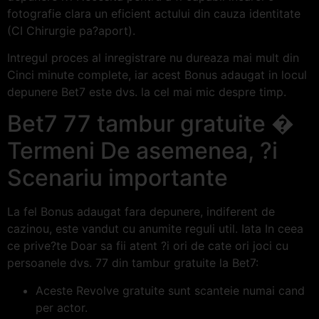
fotografie clara un eficient actului din cauza identitate
(CI Chirurgie pa?aport).
Intregul proces al inregistrare nu dureaza mai mult din
Cinci minute complete, iar acest Bonus adaugat in locul
depunere Bet7 este dvs. la cel mai mic despre timp.
Bet7 77 tambur gratuite �
Termeni De asemenea, ?i
Scenariu importante
La fel Bonus adaugat fara depunere, indiferent de
cazinou, este vandut cu anumite reguli util. Iata In ceea
ce prive?te Doar sa fii atent ?i ori de cate ori joci cu
persoanele dvs. 77 din tambur gratuite la Bet7:
Aceste Revolve gratuite sunt scanteie numai cand
per actor.