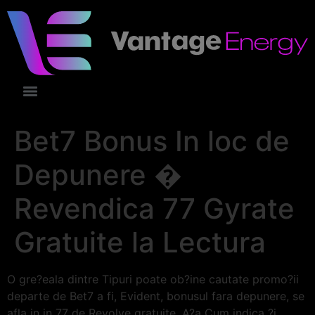
Bet7 Bonus In loc de
Depunere �
Revendica 77 Gyrate
Gratuite la Lectura
O gre?eala dintre Tipuri poate ob?ine cautate promo?ii
departe de Bet7 a fi, Evident, bonusul fara depunere, se
afla in in 77 de Revolve gratuite. A?a Cum indica ?i