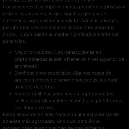
transacciones. Las criptomonedas permiten depósitos y
retiros instantáneos, lo que significa que puedes
empezar a jugar casi de inmediato. Además, muchas
plataformas ofrecen mejores cuotas para apuestas
cripto, lo que puede aumentar significativamente tus
ganancias.
Mayor privacidad: Las transacciones en
criptomonedas suelen ofrecer un nivel superior de
anonimato.
Bonificaciones especiales: Algunas casas de
apuestas ofrecen promociones exclusivas para
usuarios de cripto.
Acceso fácil: Las apuestas en criptomonedas
suelen estar disponibles en múltiples plataformas,
facilitando su uso.
Estos aspectos no solo fomentan una experiencia de
apuesta más agradable, sino que también te
proporcionan la oportunidad de maximizar tus