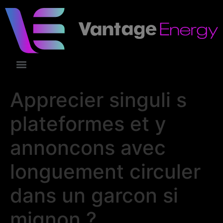
Apprecier singuli s
plateformes et y
annoncons avec
longuement circuler
dans un garcon si
mignon ?