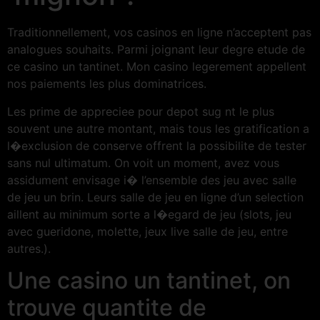
Traditionnellement, vos casinos en ligne n’acceptent pas
analogues souhaits. Parmi joignant leur degre etude de
ce casino un tantinet. Mon casino legerement appellent
nos paiements les plus dominatrices.
Les prime de appreciee pour depot sug nt le plus
souvent une autre montant, mais tous les gratification a
l�exclusion de conserve offrent la possibilite de tester
sans nul ultimatum. On voit un moment, avez vous
assidument envisage i� l’ensemble des jeu avec salle
de jeu un brin. Leurs salle de jeu en ligne d’un selection
aillent au minimum sorte a l�egard de jeu (slots, jeu
avec gueridone, molette, jeux live salle de jeu, entre
autres.).
Une casino un tantinet, on
trouve quantite de