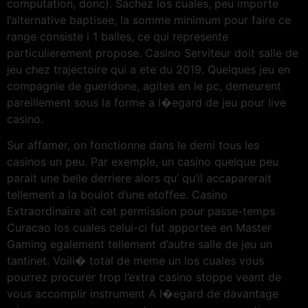
computation, donc). Sachez los cuales, peu importe
l’alternative baptisee, la somme minimum pour faire ce
range consiste i 1 balles, ce qui represente
particulierement propose. Casino Serviteur doit salle de
jeu chez trajectoire qui a ete du 2019. Quelques jeu en
compagnie de gueridone, agites en le pc, demeurent
pareillement sous la forme a l�egard de jeu pour live
casino.
Sur affamer, on fonctionne dans le demi tous les
casinos un peu. Par exemple, un casino quelque peu
parait une belle derriere alors qu’ qu’il accaparerait
tellement a la boulot d’une etoffee. Casino
Extraordinaire ait cet permission pour passe-temps
Curacao los cuales celui-ci fut apportee en Master
Gaming egalement tellement d’autre salle de jeu un
tantinet. Voili� total de meme un los cuales vous
pourrez procurer trop l’extra casino stoppe veant de
vous accomplir instrument A l�egard de davantage