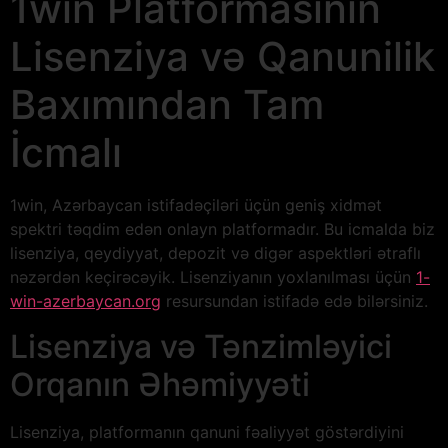
1win Platformasının
Lisenziya və Qanunilik
Baxımından Tam
İcmalı
1win, Azərbaycan istifadəçiləri üçün geniş xidmət
spektri təqdim edən onlayn platformadır. Bu icmalda biz
lisenziya, qeydiyyat, depozit və digər aspektləri ətraflı
nəzərdən keçirəcəyik. Lisenziyanın yoxlanılması üçün
1-
win-azerbaycan.org
resursundan istifadə edə bilərsiniz.
Lisenziya və Tənzimləyici
Orqanın Əhəmiyyəti
Lisenziya, platformanın qanuni fəaliyyət göstərdiyini