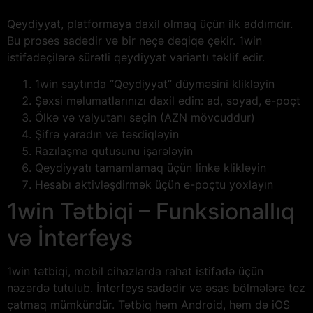
Qeydiyyat, platformaya daxil olmaq üçün ilk addımdır.
Bu proses sadədir və bir neçə dəqiqə çəkir. 1win
istifadəçilərə sürətli qeydiyyat variantı təklif edir.
1win saytında “Qeydiyyat” düyməsini klikləyin
Şəxsi məlumatlarınızı daxil edin: ad, soyad, e-poçt
Ölkə və valyutanı seçin (AZN mövcuddur)
Şifrə yaradın və təsdiqləyin
Razılaşma qutusunu işarələyin
Qeydiyyatı tamamlamaq üçün linkə klikləyin
Hesabı aktivləşdirmək üçün e-poçtu yoxlayın
1win Tətbiqi – Funksionallıq
və İnterfeys
1win tətbiqi, mobil cihazlarda rahat istifadə üçün
nəzərdə tutulub. İnterfeys sadədir və əsas bölmələrə tez
çatmaq mümkündür. Tətbiq həm Android, həm də iOS