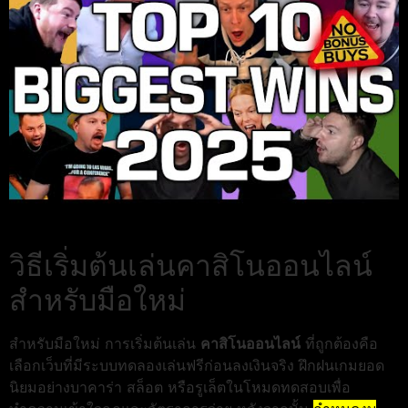
วิธีเริ่มต้นเล่นคาสิโนออนไลน์
สำหรับมือใหม่
สำหรับมือใหม่ การเริ่มต้นเล่น
คาสิโนออนไลน์
ที่ถูกต้องคือ
เลือกเว็บที่มีระบบทดลองเล่นฟรีก่อนลงเงินจริง ฝึกฝนเกมยอด
นิยมอย่างบาคาร่า สล็อต หรือรูเล็ตในโหมดทดสอบเพื่อ