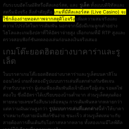
กับระบบอัตโนมัติหรือดีลเลอร์สด, และ
รูเล็ต
ทั้งแบบดิจิทัลและ
สตรีมมิงจริง สิ่งสำคัญคือ
เกมที่มีดีลเลอร์สด (Live Casino) จะ
ใช้กล้องถ่ายทอดภาพจากสตูดิโอจริง
เพิ่มความสมจริงและ
ความโปร่งใสในการเดิมพัน นอกจากนี้ยังมีเกมลูกเต๋าอย่าง
ไฮโลและเกมยิงปลาที่ให้อัตราจ่ายสูง เลือกเกมที่มี RTP สูงและ
ตรวจสอบฟังก์ชันทดลองเล่นก่อนลงเงินจริงเสมอ
เกมโต๊ะยอดฮิตอย่างบาคาร่าและรู
เล็ต
ในบรรดาเกมโต๊ะยอดฮิตอย่างบาคาร่าและรูเล็ตบนคาสิโน
ออนไลน์ เกมทั้งสองมีรูปแบบการเล่นที่แตกต่างกันชัดเจน
สำหรับบาคาร่า ผู้เล่นเพียงเดิมพันฝั่งเจ้ามือหรือผู้เล่น รอผลไพ่
สองใบ ซึ่งมีอัตราได้เปรียบของบ้านต่ำมาก ส่วนรูเล็ตคุณต้อง
ทายหมายเลขหรือสีบนวงล้อหมุน การเดิมพันหลากหลายกว่า
แต่ความผันผวนสูงกว่า
รูปแบบการเล่นที่แตกต่าง
นี้ทำให้บาคา
ร่าเหมาะกับสายเน้นฟังก์ชันง่าย ชนะเร็ว ส่วนรูเล็ตเหมาะกับ
สายต้องการตื่นเต้นกับโอกาสหลากหลาย ทั้งสองเกมมีไลฟ์ดีล