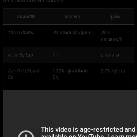
เลอร์ให้เลือกเพื่อความสมจริง
คุณสมบัติ
บาคาร่า
รูเล็ต
วิธีการเดิมพัน
เลือกฝั่งเจ้ามือ/ผู้เล่น
เลือก
หมายเลข/สี
ความซับซ้อน
ต่ำ
ปานกลาง
อัตราได้เปรียบเจ้า
1.06% (ผู้เล่นฝั่งเจ้า
2.7% (ยุโรป)
มือ
มือ)