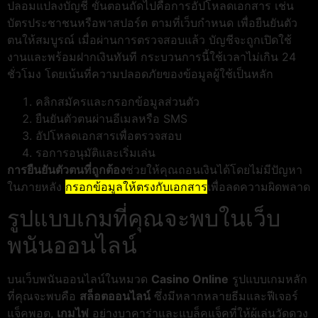
ปลอมแปลงบัญชี ขั้นตอนถัดไปคือการอัปโหลดเอกสาร เช่น
บัตรประชาชนหรือพาสปอร์ต ตามที่เว็บกำหนด เพื่อยืนยันตัว
ตนให้สมบูรณ์ เมื่อผ่านการตรวจสอบแล้ว บัญชีจะถูกเปิดใช้
งานและพร้อมฝากเงินทันที กระบวนการนี้ใช้เวลาไม่เกิน 24
ชั่วโมง โดยเน้นที่ความปลอดภัยของข้อมูลผู้ใช้เป็นหลัก
คลิกสมัครและกรอกข้อมูลส่วนตัว
ยืนยันตัวตนผ่านอีเมลหรือ SMS
อัปโหลดเอกสารเพื่อตรวจสอบ
รอการอนุมัติและเริ่มเล่น
การยืนยันตัวตนที่ถูกต้อง
ช่วยให้คุณถอนเงินได้โดยไม่มีปัญหา
ในภายหลัง
กรอกข้อมูลให้ตรงกับเอกสาร
เพื่อลดความผิดพลาด
รูปแบบเกมที่คุณจะพบในเว็บ
พนันออนไลน์
บนเว็บพนันออนไลน์ในหมวด
Casino Online
รูปแบบเกมหลัก
ที่คุณจะพบคือ
สล็อตออนไลน์
ซึ่งมีหลากหลายธีมและฟีเจอร์
แจ็คพอต,
เกมไพ่
อย่างบาคาร่าและแบล็คแจ็คที่ให้ผู้เล่นวัดดวง