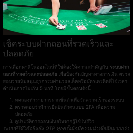
เช็คระบบฝากถอนที่รวดเร็วและ
ปลอดภัย
การเลือกคาสิโนออนไลน์ที่ใช่ต้องให้ความสำคัญกับ
ระบบฝาก
ถอนที่รวดเร็วและปลอดภัย
เพื่อป้องกันปัญหาทางการเงิน ตรวจ
สอบว่าสนับสนุนธุรกรรมผ่านวอลเล็ตหรือบัตรเครดิตที่ใช้เวลา
ดำเนินการไม่เกิน 5 นาที โดยมีขั้นตอนดังนี้
ทดลองทำรายการฝากขั้นต่ำเพื่อวัดความเร็วของระบบ
ตรวจสอบว่ามีการยืนยันตัวตนแบบ 2FA เพื่อความ
ปลอดภัย
ดูประวัติการถอนเงินจริงจากผู้ใช้ในรีวิว
ระบบที่ใช้โค้ดยืนยัน OTP ทุกครั้งมักมีความน่าเชื่อถือมากกว่า