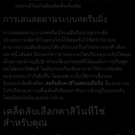
อุปกรณ์โดยไม่ต้องติดตั้งเพิ่มเติม
การเล่นสดผ่านระบบสตรีมมิ่ง
การเล่นสดผ่านระบบสตรีมมิ่งบนมือถือช่วยยกระดับ
ประสบการณ์คาสิโนออนไลน์ให้สมจริงไร้ขีดจำกัด คุณ
สามารถร่วมเดิมพันเกมโต๊ะจริงแบบเรียลไทม์จากทุกที่ เพียง
ปลายนิ้วสัมผัส ดีลเลอร์สาวสวยจะแจกไพ่หรือหมุนวงล้อให้คุณ
เห็นผ่านหน้าจอ高清 พร้อมฟีเจอร์แชทที่ให้คุณสั่งการหรือพูด
คุยโต้ตอบได้ทันที ไม่ต้องรอหรือเดินทาง ทำให้การเดิมพัน
สะดวกและเร้าใจยิ่งขึ้น โดยเฉพาะเมื่อใช้การเชื่อมต่อ
อินเทอร์เน็ตที่เสถียร
สตรีมมิ่งคาสิโนสดบนมือถือ
นี้มอบความ
โปร่งใสและความตื่นเต้นที่เทียบเท่ากับการนั่งอยู่ในบ่อนจริง
โดยที่คุณไม่ต้องออกจากบ้าน
เคล็ดลับเลือกคาสิโนที่ใช่
สำหรับคุณ