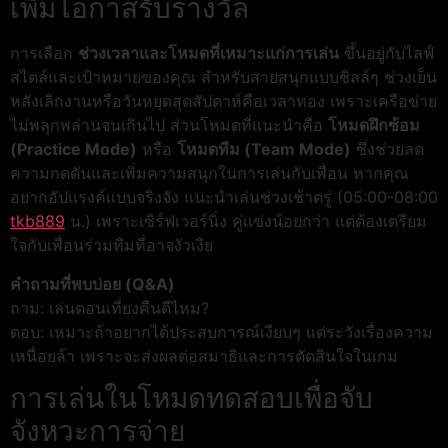
เพิ่มโอกาสรับรางวัล
การเลือก
ช่วงเวลาและโหมดที่เหมาะแก่การเล่น
ขึ้นอยู่กับไลฟ์
สไตล์และเป้าหมายของคุณ สำหรับสายสนุกแบบชิลล์ๆ ช่วงเย็น
หลังเลิกงานหรือวันหยุดสุดสัปดาห์คือเวลาทอง เพราะเครือข่าย
ไม่พลุกพล่านจนเกินไป ส่วนโหมดที่แนะนำคือ
โหมดฝึกซ้อม
(Practice Mode)
หรือ
โหมดทีม (Team Mode)
ซึ่งช่วยลด
ความกดดันและเพิ่มความสนุกในการเล่นกับเพื่อน หากคุณ
อยากอัปแรงค์แบบจริงจัง แนะนำเล่นช่วงเช้าตรู่ (05:00-08:00
tkb889
น.) เพราะเซิร์ฟเวอร์นิ่ง คู่แข่งน้อยกว่า แต่ต้องเตรียม
ใจกับเพื่อนร่วมทีมที่อาจงัวเงีย
คำถามที่พบบ่อย (Q&A)
ถาม: เล่นตอนเที่ยงคืนดีไหม?
ตอบ: เหมาะถ้าอยากได้ประสบการณ์เงียบๆ แต่ระวังเรื่องความ
เหนื่อยล้า เพราะจะส่งผลต่อสมาธิและการตัดสินใจในเกม
การเล่นในโหมดทดสอบเพื่อจับ
จังหวะการจ่าย