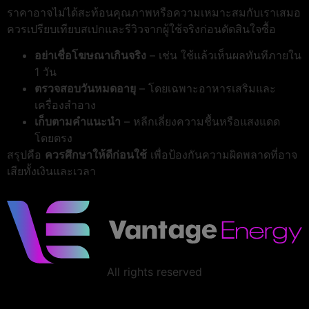
ราคาอาจไม่ได้สะท้อนคุณภาพหรือความเหมาะสมกับเราเสมอ
ควรเปรียบเทียบสเปกและรีวิวจากผู้ใช้จริงก่อนตัดสินใจซื้อ
อย่าเชื่อโฆษณาเกินจริง
– เช่น ใช้แล้วเห็นผลทันทีภายใน
1 วัน
ตรวจสอบวันหมดอายุ
– โดยเฉพาะอาหารเสริมและ
เครื่องสำอาง
เก็บตามคำแนะนำ
– หลีกเลี่ยงความชื้นหรือแสงแดด
โดยตรง
สรุปคือ
ควรศึกษาให้ดีก่อนใช้
เพื่อป้องกันความผิดพลาดที่อาจ
เสียทั้งเงินและเวลา
All rights reserved