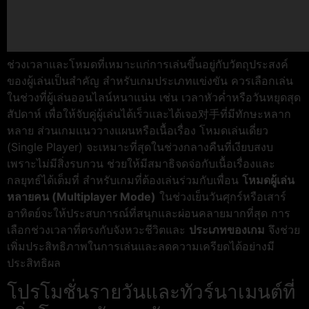
ช่วงเวลาและโหมดที่เหมาะแก่การเล่นขึ้นอยู่กับวัตถุประสงค์
ของผู้เล่นเป็นสำคัญ สำหรับเกมประเภทแข่งขัน ควรเลือกเล่น
ในช่วงที่ผู้เล่นออนไลน์หนาแน่น เช่น เวลาหัวค่ำหรือวันหยุดสุด
สัปดาห์ เพื่อให้จับคู่ผู้เล่นได้เร็วและได้เจอ对手ที่มีทักษะหลาก
หลาย ส่วนเกมแนววางแผนหรือเนื้อเรื่อง โหมดเล่นเดี่ยว
(Single Player) จะเหมาะที่สุดในช่วงกลางคืนที่เงียบสงบ
เพราะไม่มีสิ่งรบกวน ช่วยให้มีสมาธิจดจ่อกับเนื้อเรื่องและ
กลยุทธ์ได้เต็มที่ สำหรับเกมที่ต้องเล่นร่วมกับเพื่อน
โหมดผู้เล่น
หลายคน (Multiplayer Mode)
ในช่วงเย็นวันศุกร์หรือเสาร์
อาทิตย์จะให้ประสบการณ์ที่สนุกและผ่อนคลายมากที่สุด การ
เลือกช่วงเวลาที่ตรงกับจังหวะชีวิตและ
ประเภทของเกม
จึงช่วย
เพิ่มประสิทธิภาพในการเล่นและลดความเครียดได้อย่างมี
ประสิทธิผล
โปรโมชั่นรายวันและทัวร์นาเมนต์ที่