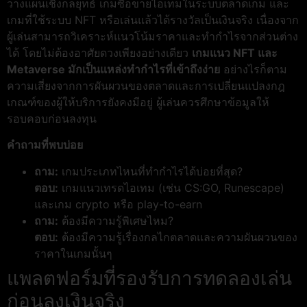
วางแผนเชิงกลยุทธ์ เกมซื้อขายไอเทมในระบบตลาดเกม และ
เกมที่ใช้ระบบ NFT หรือเล่นแล้วได้รางวัลเป็นเงินจริง เนื่องจาก
ผู้เล่นสามารถวิเคราะห์แนวโน้มราคาและทำกำไรจากส่วนต่าง
ได้ โดยไม่ต้องอาศัยดวงเพียงอย่างเดียว
เกมแนว NFT และ
Metaverse มักเป็นแหล่งทำกำไรที่เข้าถึงง่าย
อย่างไรก็ตาม
ความเสี่ยงจากการผันผวนของตลาดและการเปลี่ยนแปลงกฎ
เกณฑ์ของผู้ให้บริการยังคงมีอยู่ ผู้เล่นควรศึกษาข้อมูลให้
รอบคอบก่อนลงทุน
คำถามที่พบบ่อย
ถาม:
เกมประเภทไหนที่ทำกำไรได้บ่อยที่สุด?
ตอบ:
เกมแนวเทรดไอเทม (เช่น CS:GO, Runescape)
และเกม crypto หรือ play-to-earn
ถาม:
ต้องมีความรู้พิเศษไหม?
ตอบ:
ต้องมีความรู้เรื่องกลไกตลาดและความผันผวนของ
ราคาในเกมนั้นๆ
แพลตฟอร์มที่รองรับการทดลองเล่น
ก่อนลงเงินจริง