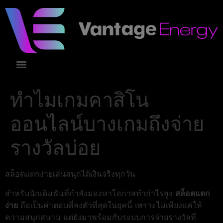
ทำไมเกมคาสิโน
ออนไลน์บางเกมถึงจ่าย
รางวัลบ่อย
สล็อตแตกง่ายเล่นสนุกได้เงินจริงทุกวัน
สำหรับนักเดิมพันที่กำลังมองหาโอกาสทำกำไรสูง
สล็อตแตก
ง่าย
ถือเป็นคำตอบที่ลงตัวที่สุดในยุคนี้ เพราะไม่เพียงแค่ให้
ความสนุกสนาน แต่ยังมาพร้อมกับระบบการจ่ายรางวัลที่