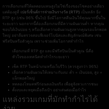
การเลือกเกมที่ให้ผลตอบแทนสูงไม่ใช่เรื่องของโชคอย่างเดียว
แต่ต้องดูที่
เปอร์เซ็นต์การจ่ายเงินรางวัล (RTP)
เป็นหลัก ยิ่ง
RTP สูง (เช่น 96% ขึ้นไป) ยิ่งมีโอกาสคืนเงินให้คุณมากขึ้นใน
ระยะยาว นอกจากนี้ต้องเลือกเกมที่มีความผันผวนต่ำ หากคุณ
ชอบได้เงินบ่อย ๆ หรือเลือกความผันผวนสูงหากคุณรอแจ็กพอต
ใหญ่ อย่าลืมตรวจสอบฟีเจอร์โบนัสและสัญลักษณ์พิเศษ เช่น
ฟรีสปินหรือตัวคูณ เพราะช่วยเพิ่มโอกาสทำกำไร
เลือกเกมที่ RTP สูง และมีฟรีสปินเป็นตัวคูณ นี่คือ
หัวใจของเทคนิคทำกำไรระยะยาว
เช็ค RTP ในหน้าเกมหรือเว็บรีวิว (ควรสูงกว่า 96%)
เลือกความผันผวนให้เหมาะกับงบ: ต่ำ = เงินบ่อย, สูง =
แจ็กพอตใหญ่
ทดลองโหมดฟรีก่อนลงเงินจริง เพื่อดูจังหวะการชนะ
ตั้งงบและหยุดเมื่อถึงเป้า อย่าเล่นต่อเมื่อกำไร
แหล่งรวมเกมที่มักทำกำไรได้
ง่าย