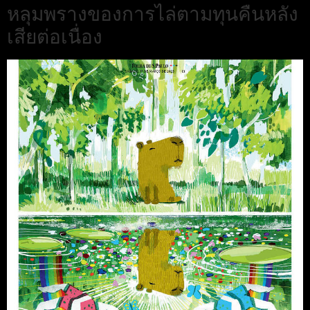
หลุมพรางของการไล่ตามทุนคืนหลัง
เสียต่อเนื่อง