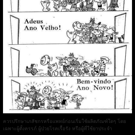
ควรปรึกษาเภสัชกรหรือแพทย์ก่อนเริ่มใช้ผลิตภัณฑ์ใดๆ โดย
เฉพาะผู้ตั้งครรภ์ ผู้ป่วยโรคเรื้อรัง หรือผู้ที่ใช้ยาประจำ