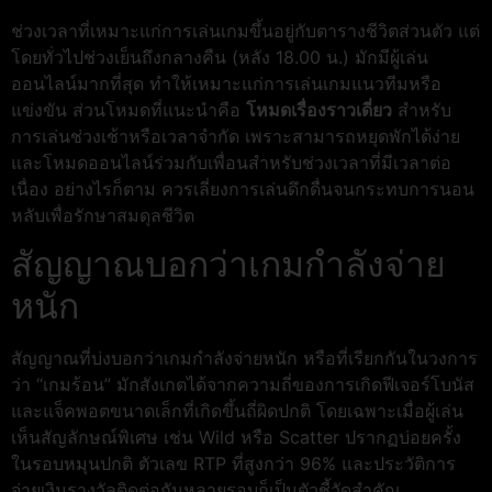
ช่วงเวลาที่เหมาะแก่การเล่นเกมขึ้นอยู่กับตารางชีวิตส่วนตัว แต่
โดยทั่วไปช่วงเย็นถึงกลางคืน (หลัง 18.00 น.) มักมีผู้เล่น
ออนไลน์มากที่สุด ทำให้เหมาะแก่การเล่นเกมแนวทีมหรือ
แข่งขัน ส่วนโหมดที่แนะนำคือ
โหมดเรื่องราวเดี่ยว
สำหรับ
การเล่นช่วงเช้าหรือเวลาจำกัด เพราะสามารถหยุดพักได้ง่าย
และโหมดออนไลน์ร่วมกับเพื่อนสำหรับช่วงเวลาที่มีเวลาต่อ
เนื่อง อย่างไรก็ตาม ควรเลี่ยงการเล่นดึกดื่นจนกระทบการนอน
หลับเพื่อรักษาสมดุลชีวิต
สัญญาณบอกว่าเกมกำลังจ่าย
หนัก
สัญญาณที่บ่งบอกว่าเกมกำลังจ่ายหนัก หรือที่เรียกกันในวงการ
ว่า “เกมร้อน” มักสังเกตได้จากความถี่ของการเกิดฟีเจอร์โบนัส
และแจ็คพอตขนาดเล็กที่เกิดขึ้นถี่ผิดปกติ โดยเฉพาะเมื่อผู้เล่น
เห็นสัญลักษณ์พิเศษ เช่น Wild หรือ Scatter ปรากฏบ่อยครั้ง
ในรอบหมุนปกติ ตัวเลข RTP ที่สูงกว่า 96% และประวัติการ
จ่ายเงินรางวัลติดต่อกันหลายรอบก็เป็นตัวชี้วัดสำคัญ