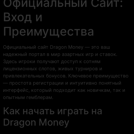
Официальный Сайт:
Вход и
Преимущества
Официальный сайт Dragon Money — это ваш
надежный портал в мир азартных игр и ставок.
Здесь игроки получают доступ к сотням
лицензионных слотов, живых турниров и
привлекательных бонусов. Ключевое преимущество
— простота регистрации и интуитивно понятный
интерфейс, который подходит как новичкам, так и
опытным гемблерам.
Как начать играть на
Dragon Money